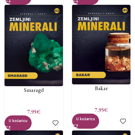
Bakar
Smaragd
7.95
€
7.95
€
U košaricu
U košaricu