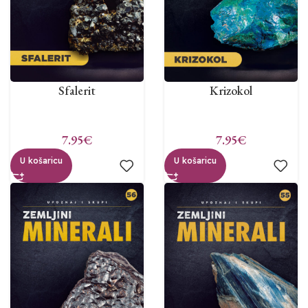
Sfalerit
Krizokol
7.95
€
7.95
€
U košaricu
U košaricu