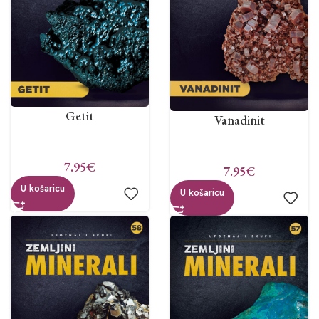
Getit
Vanadinit
7.95
€
7.95
€
U košaricu
U košaricu