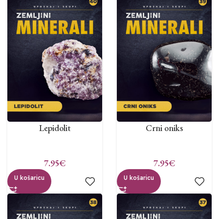
Lepidolit
Crni oniks
7.95
€
7.95
€
U košaricu
U košaricu