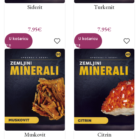
Siderit
Turkenit
7.95
€
7.95
€
U košaricu
U košaricu
Muskovit
Citrin