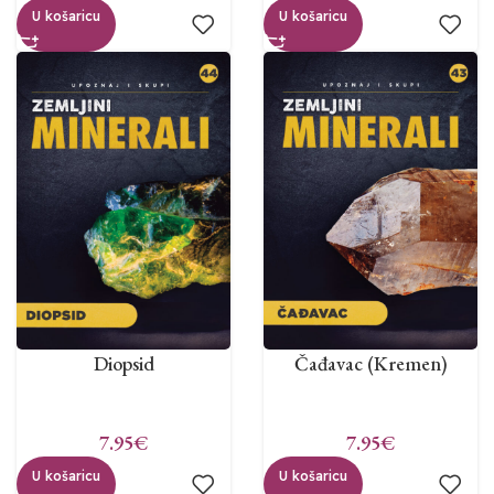
U košaricu
U košaricu
Diopsid
Čađavac (Kremen)
7.95
€
7.95
€
U košaricu
U košaricu