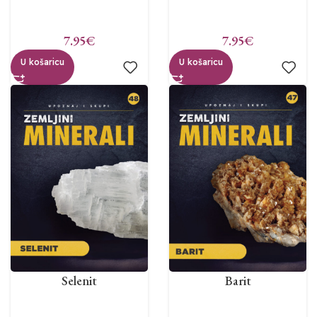
7.95
€
7.95
€
U košaricu
U košaricu
Selenit
Barit