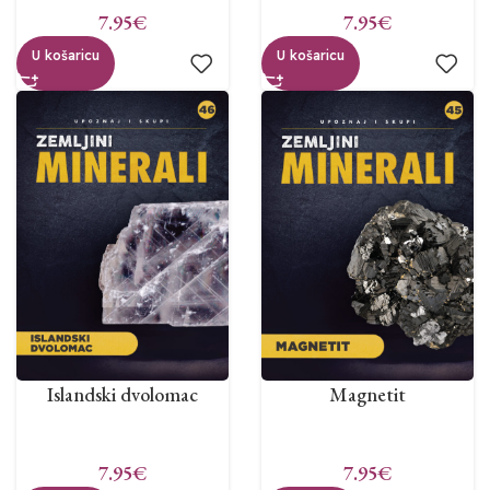
7.95
€
7.95
€
U košaricu
U košaricu
Islandski dvolomac
Magnetit
7.95
€
7.95
€