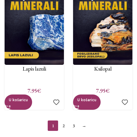
Lapis lazuli
Ksilopal
7.95
€
7.95
€
U košaricu
U košaricu
1
2
3
→