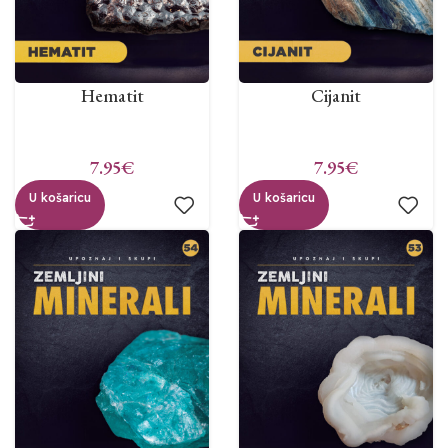
Hematit
Cijanit
7.95
€
7.95
€
U košaricu
U košaricu