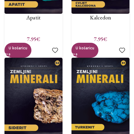
Apatit
Kalcedon
7.95
€
7.95
€
U košaricu
U košaricu