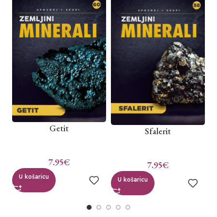
Getit
Sfalerit
7.95
€
7.95
€
U košaricu
U košaricu