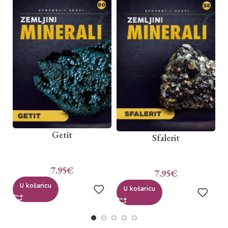
Getit
Sfalerit
7.95
€
7.95
€
U košaricu
U košaricu