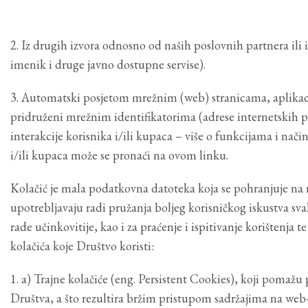
2. Iz drugih izvora odnosno od naših poslovnih partnera ili
imenik i druge javno dostupne servise).
3. Automatski posjetom mrežnim (web) stranicama, aplikacij
pridruženi mrežnim identifikatorima (adrese internetskih pro
interakcije korisnika i/ili kupaca – više o funkcijama i nač
i/ili kupaca može se pronaći na ovom linku.
Kolačić je mala podatkovna datoteka koja se pohranjuje na r
upotrebljavaju radi pružanja boljeg korisničkog iskustva sv
rade učinkovitije, kao i za praćenje i ispitivanje korištenja 
kolačića koje Društvo koristi:
1. a) Trajne kolačiće (eng. Persistent Cookies), koji pomaž
Društva, a što rezultira bržim pristupom sadržajima na web-