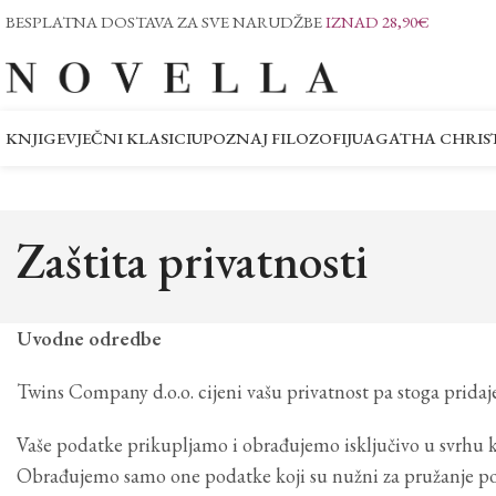
BESPLATNA DOSTAVA ZA SVE NARUDŽBE
IZNAD 28,90€
KNJIGE
VJEČNI KLASICI
UPOZNAJ FILOZOFIJU
AGATHA CHRIST
Zaštita privatnosti
Uvodne odredbe
Twins Company d.o.o. cijeni vašu privatnost pa stoga prida
Vaše podatke prikupljamo i obrađujemo isključivo u svrhu kv
Obrađujemo samo one podatke koji su nužni za pružanje poje