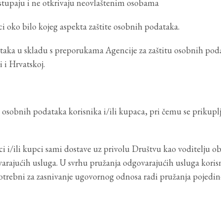
stupaju i ne otkrivaju neovlaštenim osobama
 oko bilo kojeg aspekta zaštite osobnih podataka.
ataka u skladu s preporukama Agencije za zaštitu osobnih pod
i i Hrvatskoj.
 osobnih podataka korisnika i/ili kupaca, pri čemu se prikupl
ici i/ili kupci sami dostave uz privolu Društvu kao voditelju o
rajućih usluga. U svrhu pružanja odgovarajućih usluga korisni
otrebni za zasnivanje ugovornog odnosa radi pružanja pojedine