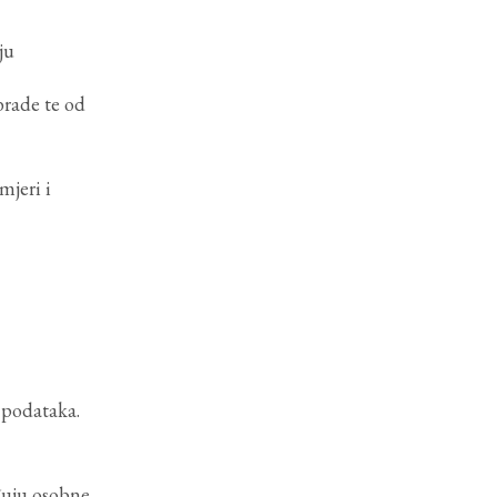
ju
brade te od
mjeri i
 podataka.
ađuju osobne