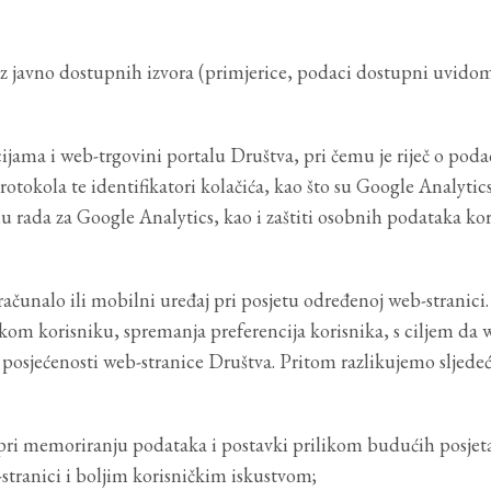
 iz javno dostupnih izvora (primjerice, podaci dostupni uvidom
ama i web-trgovini portalu Društva, pri čemu je riječ o poda
tokola te identifikatori kolačića, kao što su Google Analytics
inu rada za Google Analytics, kao i zaštiti osobnih podataka ko
ačunalo ili mobilni uređaj pri posjetu određenoj web-stranici. 
akom korisniku, spremanja preferencija korisnika, s ciljem da 
te posjećenosti web-stranice Društva. Pritom razlikujemo sljedeć
u pri memoriranju podataka i postavki prilikom budućih posjet
stranici i boljim korisničkim iskustvom;