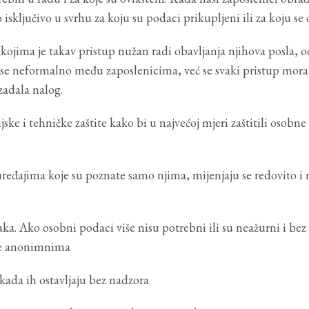
isključivo u svrhu za koju su podaci prikupljeni ili za koju se
kojima je takav pristup nužan radi obavljanja njihova posla, 
 se neformalno među zaposlenicima, već se svaki pristup mora 
zadala nalog.
e i tehničke zaštite kako bi u najvećoj mjeri zaštitili osobne
eđajima koje su poznate samo njima, mijenjaju se redovito i ne
aka. Ako osobni podaci više nisu potrebni ili su neažurni i be
ine anonimnima
kada ih ostavljaju bez nadzora