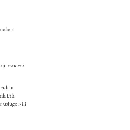
ataka i
jaju osnovni
brade u
k i/ili
 usluge i/ili