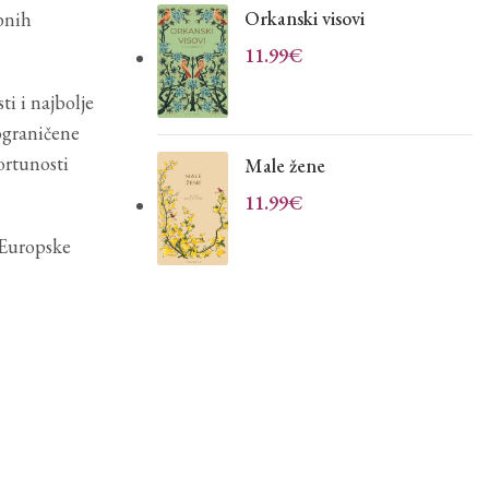
Orkanski visovi
bnih
11.99
€
ti i najbolje
ograničene
ortunosti
Male žene
11.99
€
 Europske