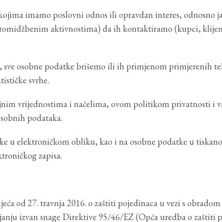
s kojima imamo poslovni odnos ili opravdan interes, odnosno j
promidžbenim aktivnostima) da ih kontaktiramo (kupci, klijen
 sve osobne podatke brišemo ili ih primjenom primjerenih t
ističke svrhe.
nim vrijednostima i načelima, ovom politikom privatnosti i 
osobnih podataka.
tke u elektroničkom obliku, kao i na osobne podatke u tiska
ktroničkog zapisa.
ća od 27. travnja 2016. o zaštiti pojedinaca u vezi s obrado
janju izvan snage Direktive 95/46/EZ (Opća uredba o zaštiti 