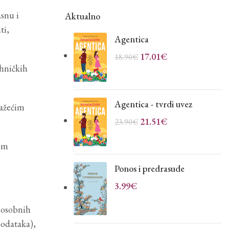
asnu i
Aktualno
ti,
Agentica
17.01
€
18.90
€
ehničkih
Agentica - tvrdi uvez
važećim
21.51
€
23.90
€
nom
Ponos i predrasude
3.99
€
m osobnih
podataka),