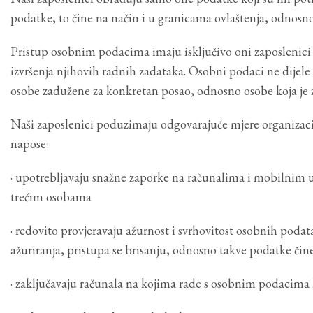
podatke, to čine na način i u granicama ovlaštenja, odnosno 
Pristup osobnim podacima imaju isključivo oni zaposlenici 
izvršenja njihovih radnih zadataka. Osobni podaci ne dijele
osobe zadužene za konkretan posao, odnosno osobe koja je 
Naši zaposlenici poduzimaju odgovarajuće mjere organizacijsk
napose:
· upotrebljavaju snažne zaporke na računalima i mobilnim ur
trećim osobama
· redovito provjeravaju ažurnost i svrhovitost osobnih podat
ažuriranja, pristupa se brisanju, odnosno takve podatke č
· zaključavaju računala na kojima rade s osobnim podacima 