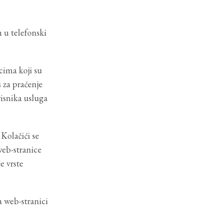
 u telefonski
cima koji su
 za praćenje
risnika usluga
Kolačići se
web-stranice
e vrste
a web-stranici