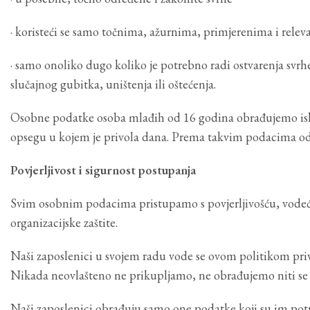
· koristeći se samo točnima, ažurnima, primjerenima i rele
· samo onoliko dugo koliko je potrebno radi ostvarenja svrhe
slučajnog gubitka, uništenja ili oštećenja.
Osobne podatke osoba mlađih od 16 godina obrađujemo isklju
opsegu u kojem je privola dana. Prema takvim podacima o
Povjerljivost i sigurnost postupanja
Svim osobnim podacima pristupamo s povjerljivošću, vodeći 
organizacijske zaštite.
Naši zaposlenici u svojem radu vode se ovom politikom priv
Nikada neovlašteno ne prikupljamo, ne obrađujemo niti se
Naši zaposlenici obrađuju samo one podatke koji su im potr