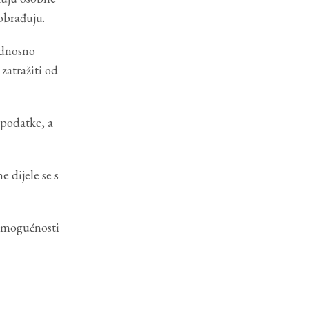
 obrađuju.
odnosno
zatražiti od
 podatke, a
 dijele se s
z mogućnosti