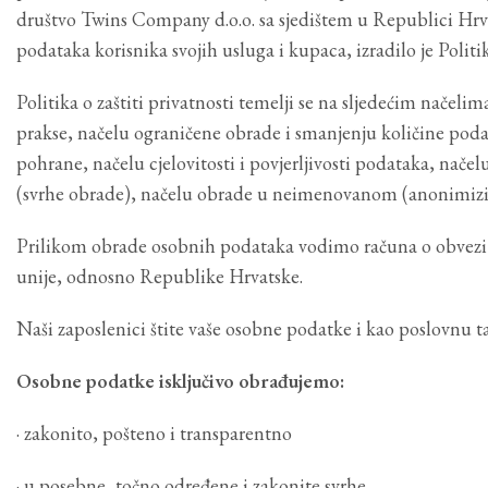
društvo Twins Company d.o.o. sa sjedištem u Republici Hrv
podataka korisnika svojih usluga i kupaca, izradilo je Politik
Politika o zaštiti privatnosti temelji se na sljedećim načel
prakse, načelu ograničene obrade i smanjenju količine poda
pohrane, načelu cjelovitosti i povjerljivosti podataka, nače
(svrhe obrade), načelu obrade u neimenovanom (anonimizi
Prilikom obrade osobnih podataka vodimo računa o obvezi č
unije, odnosno Republike Hrvatske.
Naši zaposlenici štite vaše osobne podatke i kao poslovnu 
Osobne podatke isključivo obrađujemo:
· zakonito, pošteno i transparentno
· u posebne, točno određene i zakonite svrhe