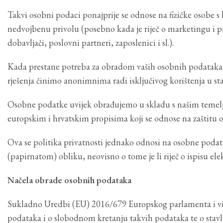
Takvi osobni podaci ponajprije se odnose na fizičke osobe 
nedvojbenu privolu (posebno kada je riječ o marketingu i 
dobavljači, poslovni partneri, zaposlenici i sl.).
Kada prestane potreba za obradom vaših osobnih podataka,
rješenja činimo anonimnima radi isključivog korištenja u stat
Osobne podatke uvijek obrađujemo u skladu s našim temelj
europskim i hrvatskim propisima koji se odnose na zaštitu 
Ova se politika privatnosti jednako odnosi na osobne poda
(papirnatom) obliku, neovisno o tome je li riječ o ispisu ele
Načela obrade osobnih podataka
Sukladno Uredbi (EU) 2016/679 Europskog parlamenta i vije
podataka i o slobodnom kretanju takvih podataka te o stavl