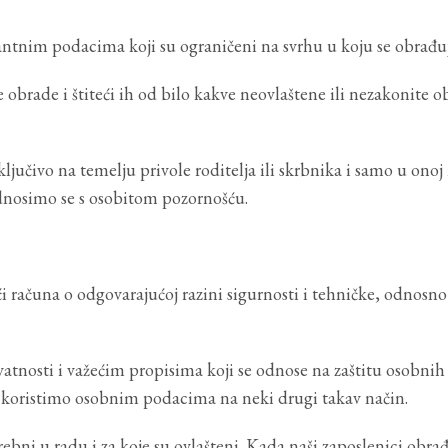
vantnim podacima koji su ograničeni na svrhu u koju se obrađu
 obrade i štiteći ih od bilo kakve neovlaštene ili nezakonite o
čivo na temelju privole roditelja ili skrbnika i samo u onoj 
dnosimo se s osobitom pozornošću.
računa o odgovarajućoj razini sigurnosti i tehničke, odnosno
atnosti i važećim propisima koji se odnose na zaštitu osobnih
 koristimo osobnim podacima na neki drugi takav način.
ebni u radu i za koje su ovlašteni. Kada naši zaposlenici obr