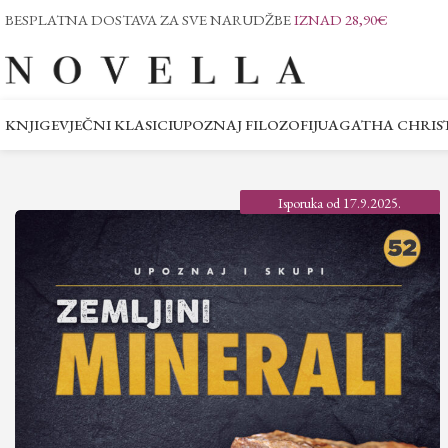
BESPLATNA DOSTAVA ZA SVE NARUDŽBE
IZNAD 28,90€
KNJIGE
VJEČNI KLASICI
UPOZNAJ FILOZOFIJU
AGATHA CHRIST
Isporuka od 17.9.2025.