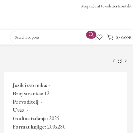
Moj račun
Newsletter
Kontakt
0
/
0.00
€
Jezik izvornika:
-
Broj stranica:
12
Prevoditelj:
-
Uvez:
-
Godina izdanja:
2025.
Format knjige:
200x280