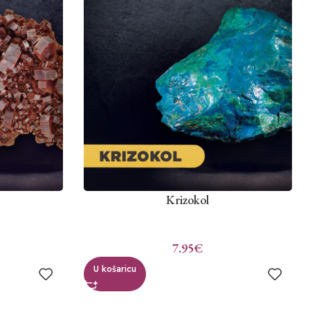
Krizokol
7.95
€
U košaricu