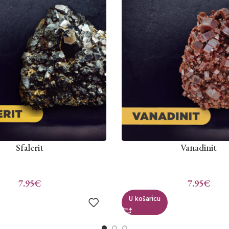
Sfalerit
Vanadinit
7.95
€
7.95
€
U košaricu