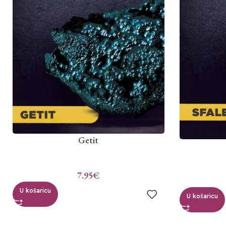
Getit
7.95
€
U košaricu
U košaricu