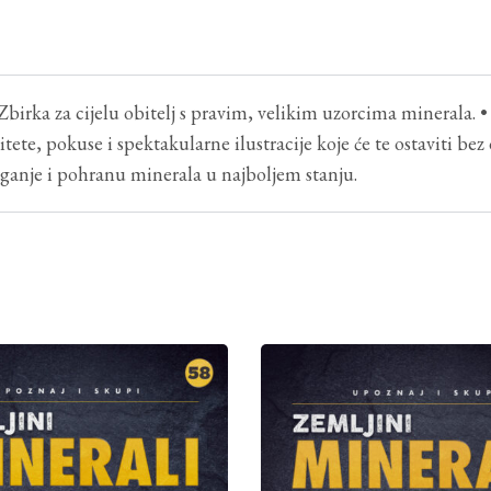
Zbirka za cijelu obitelj s pravim, velikim uzorcima minerala. •
ete, pokuse i spektakularne ilustracije koje će te ostaviti bez d
laganje i pohranu minerala u najboljem stanju.