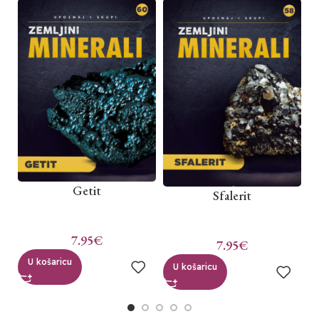
Getit
Sfalerit
7.95
€
7.95
€
U košaricu
U košaricu