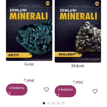
Getit
Sfalerit
7.95
€
7.95
€
U košaricu
U košaricu