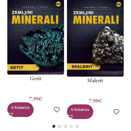
Getit
Sfalerit
7.95
€
7.95
€
U košaricu
U košaricu