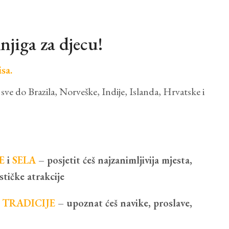
njiga za djecu!
sa.
 sve do Brazila, Norveške, Indije, Islanda, Hrvatske i
E
i
SELA
– posjetit ćeš najzanimljivija mjesta,
tičke atrakcije
i
TRADICIJE
– upoznat ćeš navike, proslave,