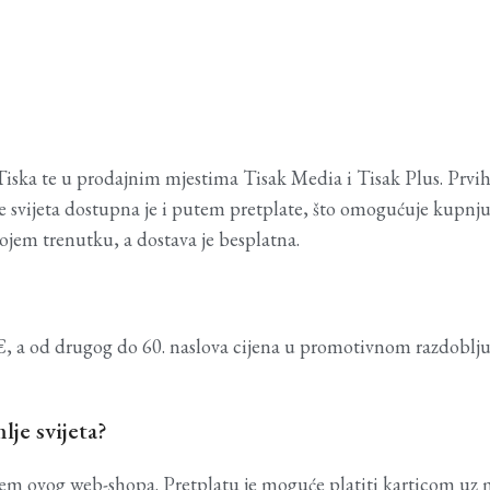
ka te u prodajnim mjestima Tisak Media i Tisak Plus. Prvih pe
mlje svijeta dostupna je i putem pretplate, što omogućuje kupn
ojem trenutku, a dostava je besplatna.
, a od drugog do 60. naslova cijena u promotivnom razdoblju 
je svijeta?
utem ovog web-shopa. Pretplatu je moguće platiti karticom uz 