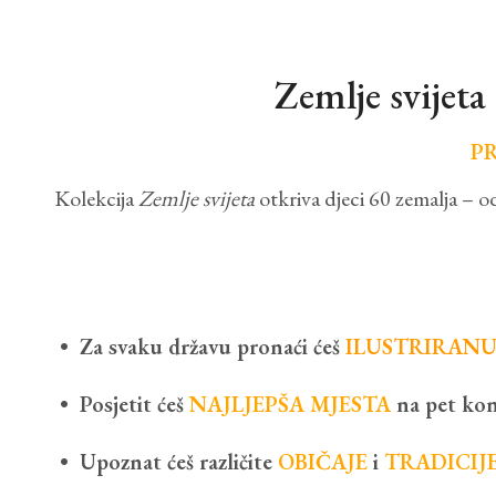
Zemlje svijeta
PR
Kolekcija
Zemlje svijeta
otkriva djeci 60 zemalja – od
• Za svaku državu pronaći ćeš
ILUSTRIRAN
• Posjetit ćeš
NAJLJEPŠA MJESTA
na pet kon
• Upoznat ćeš različite
OBIČAJE
i
TRADICIJ