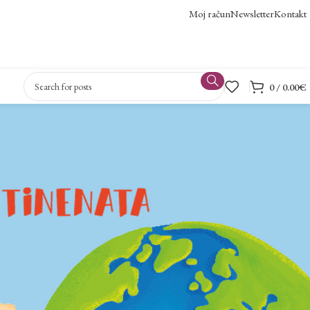
Moj račun
Newsletter
Kontakt
0
/
0.00
€