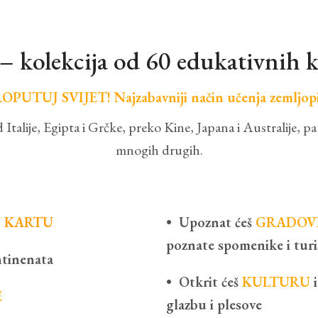
 – kolekcija od 60 edukativnih k
OPUTUJ SVIJET! Najzabavniji način učenja zemljopi
 Italije, Egipta i Grčke, preko Kine, Japana i Australije, pa
mnogih drugih.
U KARTU
• Upoznat ćeš
GRADOV
poznate spomenike i turis
tinenata
• Otkrit ćeš
KULTURU
E
glazbu i plesove