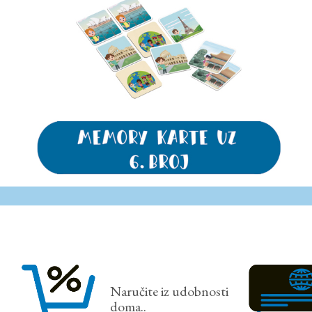
Naručite iz udobnosti
doma..