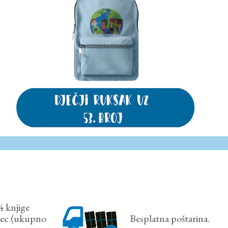
4 knjige
sec (ukupno
Besplatna poštarina.