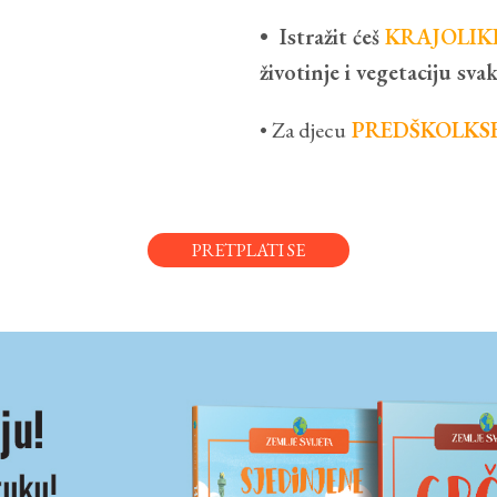
• Istražit ćeš
KRAJOLIK
životinje i vegetaciju sva
• Za djecu
PREDŠKOLKSE
PRETPLATI SE