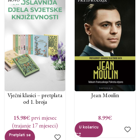
NOVO
PRETPRODAJA
Vječni klasici – pretplata
Jean Moulin
od 1. broja
15.98
€
prvi mjesec
8.99
€
(trajanje 17 mjeseci)
U košaricu
Pretplati se