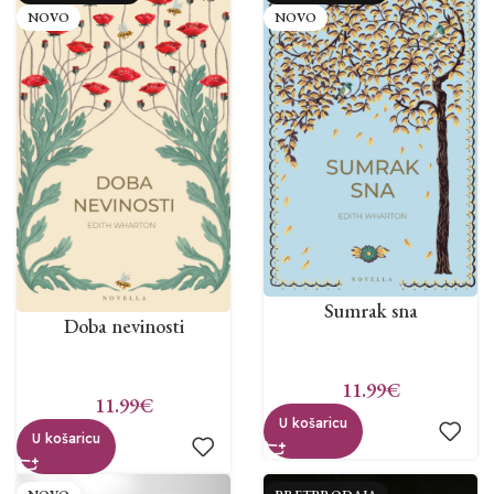
NOVO
NOVO
Sumrak sna
Doba nevinosti
11.99
€
11.99
€
U košaricu
U košaricu