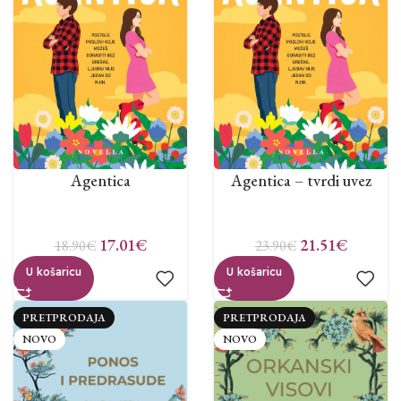
Agentica
Agentica – tvrdi uvez
17.01
€
21.51
€
18.90
€
23.90
€
U košaricu
U košaricu
PRETPRODAJA
PRETPRODAJA
NOVO
NOVO