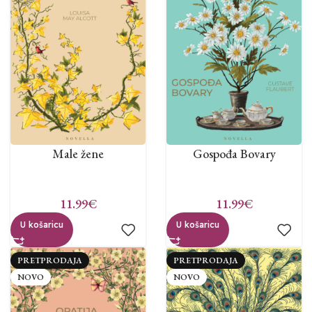
Male žene
Gospođa Bovary
11.99
€
11.99
€
U košaricu
U košaricu
PRETPRODAJA
PRETPRODAJA
NOVO
NOVO