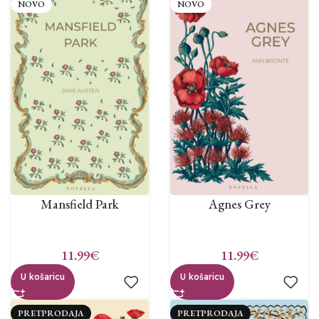
NOVO
NOVO
Mansfield Park
Agnes Grey
11.99
€
11.99
€
U košaricu
U košaricu
PRETPRODAJA
PRETPRODAJA