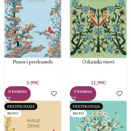
Ponos i predrasude
Orkanski visovi
3.99
€
11.99
€
U košaricu
U košaricu
PRETPRODAJA
PRETPRODAJA
NOVO
NOVO