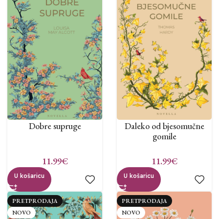
Dobre supruge
Daleko od bjesomučne
gomile
11.99
€
11.99
€
U košaricu
U košaricu
PRETPRODAJA
PRETPRODAJA
NOVO
NOVO