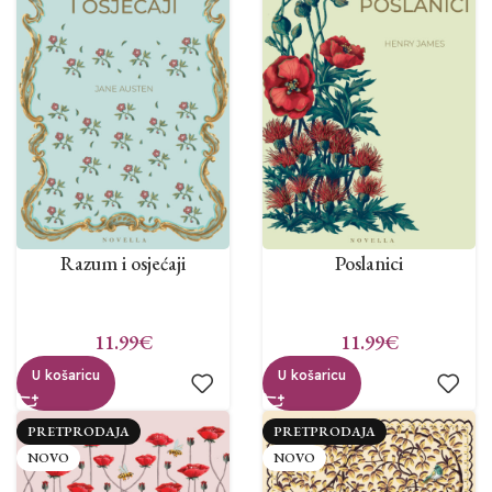
Razum i osjećaji
Poslanici
11.99
€
11.99
€
U košaricu
U košaricu
PRETPRODAJA
PRETPRODAJA
NOVO
NOVO