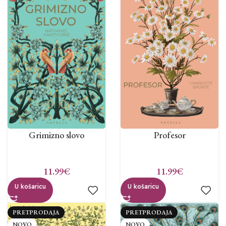
Grimizno slovo
Profesor
11.99
€
11.99
€
U košaricu
U košaricu
PRETPRODAJA
PRETPRODAJA
NOVO
NOVO