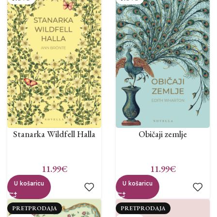
Stanarka Wildfell Halla
Običaji zemlje
11.99
€
11.99
€
U košaricu
U košaricu
PRETPRODAJA
PRETPRODAJA