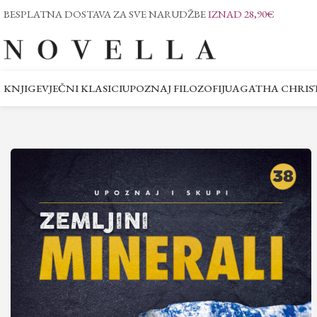
BESPLATNA DOSTAVA ZA SVE NARUDŽBE
IZNAD 28,90€
KNJIGE
VJEČNI KLASICI
UPOZNAJ FILOZOFIJU
AGATHA CHRIST