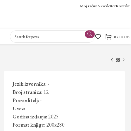
Moj račun
Newsletter
Kontakt
0
/
0.00
€
Jezik izvornika:
-
Broj stranica:
12
Prevoditelj:
-
Uvez:
-
Godina izdanja:
2025.
Format knjige:
200x280