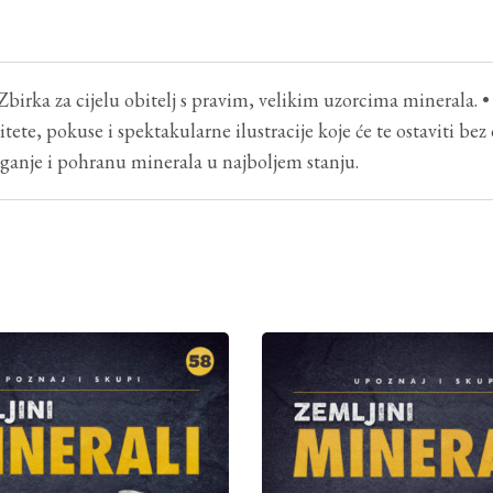
Zbirka za cijelu obitelj s pravim, velikim uzorcima minerala. •
ete, pokuse i spektakularne ilustracije koje će te ostaviti bez d
laganje i pohranu minerala u najboljem stanju.