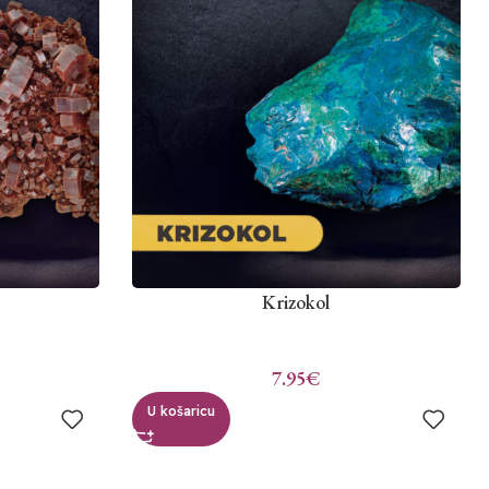
Krizokol
7.95
€
U košaricu