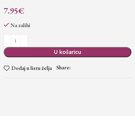
7.95
€
Na zalihi
U košaricu
Share:
Dodaj u listu želja