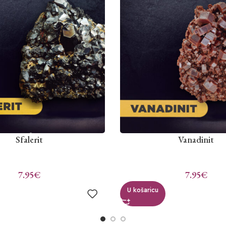
Sfalerit
Vanadinit
7.95
€
7.95
€
U košaricu