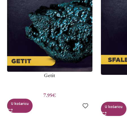
Getit
7.95
€
U košaricu
U košaricu