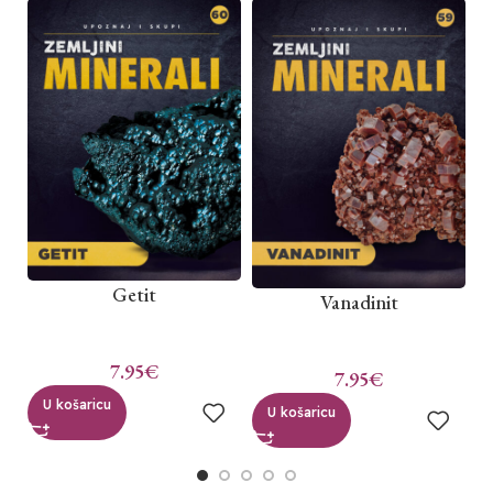
Getit
Vanadinit
7.95
€
7.95
€
U košaricu
U košaricu