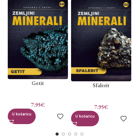
Getit
Sfalerit
7.95
€
7.95
€
U košaricu
U košaricu