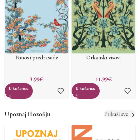
Ponos i predrasude
Orkanski visovi
3.99
€
11.99
€
U košaricu
U košaricu
Upoznaj filozofiju
Prikaži sve