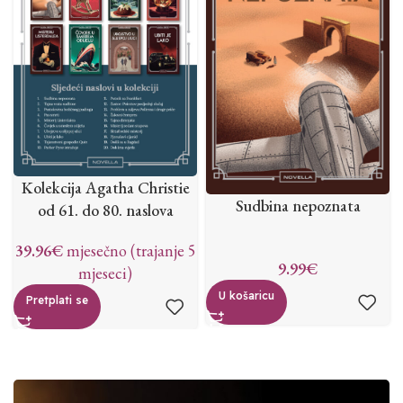
Kolekcija Agatha Christie
Sudbina nepoznata
od 61. do 80. naslova
39.96
€
mjesečno (trajanje 5
9.99
€
mjeseci)
U košaricu
Pretplati se