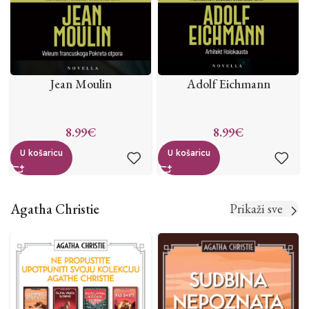
Jean Moulin
Adolf Eichmann
8.99
€
8.99
€
U košaricu
U košaricu
Agatha Christie
Prikaži sve