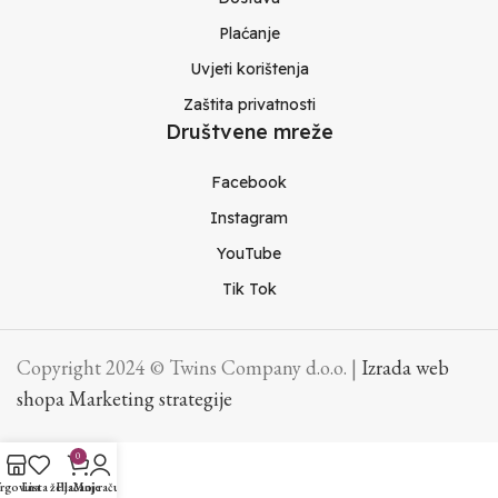
Plaćanje
Uvjeti korištenja
Zaštita privatnosti
Društvene mreže
Facebook
Instagram
YouTube
Tik Tok
Copyright 2024 © Twins Company d.o.o. |
Izrada web
shopa Marketing strategije
0
rgovina
Lista želja
Plaćanje
Moj račun