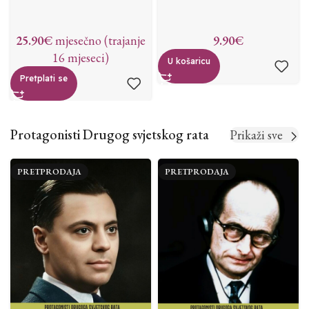
25.90
€
mjesečno (trajanje
9.90
€
16 mjeseci)
U košaricu
Pretplati se
Protagonisti Drugog svjetskog rata
Prikaži sve
PRETPRODAJA
PRETPRODAJA