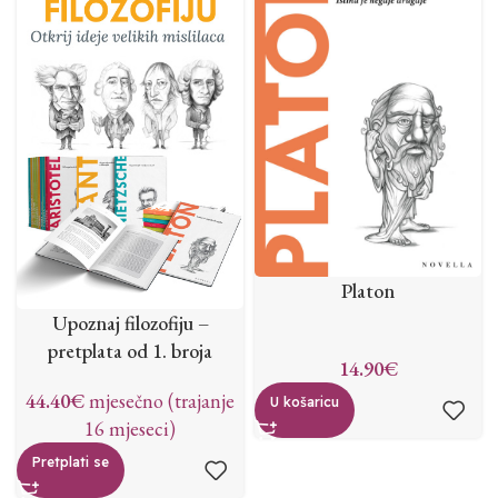
Platon
Upoznaj filozofiju –
pretplata od 1. broja
14.90
€
44.40
€
mjesečno (trajanje
U košaricu
16 mjeseci)
Pretplati se