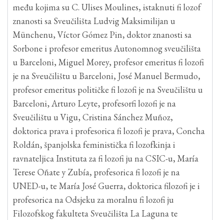
među kojima su C. Ulises Moulines, istaknuti fi lozof
znanosti sa Sveučilišta Ludvig Maksimilijan u
Münchenu, Víctor Gómez Pin, doktor znanosti sa
Sorbone i profesor emeritus Autonomnog sveučilišta
u Barceloni, Miguel Morey, profesor emeritus fi lozofi
je na Sveučilištu u Barceloni, José Manuel Bermudo,
profesor emeritus političke fi lozofi je na Sveučilištu u
Barceloni, Arturo Leyte, profesorfi lozofi je na
Sveučilištu u Vigu, Cristina Sánchez Muñoz,
doktorica prava i profesorica fi lozofi je prava, Concha
Roldán, španjolska feministička fi lozofkinja i
ravnateljica Instituta za fi lozofi ju na CSIC-u, María
Terese Oñate y Zubía, profesorica fi lozofi je na
UNED-u, te María José Guerra, doktorica filozofi je i
profesorica na Odsjeku za moralnu fi lozofi ju
Filozofskog fakulteta Sveučilišta La Laguna te