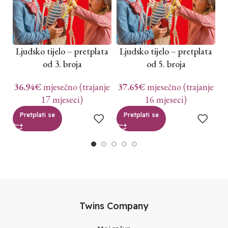
Ljudsko tijelo – pretplata
Ljudsko tijelo – pretplata
od 3. broja
od 5. broja
36.94
€
mjesečno (trajanje
37.65
€
mjesečno (trajanje
17 mjeseci)
16 mjeseci)
Pretplati se
Pretplati se
Twins Company