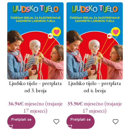
Ljudsko tijelo – pretplata
Ljudsko tijelo – pretplata
L
od 3. broja
od 4. broja
36.94
€
mjesečno (trajanje
35.96
€
mjesečno (trajanje
3
17 mjeseci)
17 mjeseci)
Pretplati se
Pretplati se