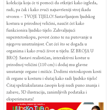
kolekcija koja će ti pomoći da otkriješ kako izgleda,
radi, pa čak i kako zvuči najsavršeniji stroj ikada
stvoren – TVOJE TIJELO! Sastavljanjem ljudskog
kostura u prirodnoj veličini, naučit ćeš kako
funkcionira ljudsko tijelo. Zahvaljujući
superstetoskopu, povest ćemo te na putovanje u
njegovu unutrašnjost. Čut ćeš što se događa u
organima i kako zvuči život u tijelu. IZ BROJA U
BROJ: Sastavi realističan, interaktivni kostur u
prirodnoj veličini (110 cm) i dodaj mu glavne
unutarnje organe i mišiće. Dodirni stetoskopom kosti
ili organe u kosturu i slušaj kako radi ljudsko tijelo!
Čitaj spektakularana časopis koji nudi puno znanja i
zabave, 3D ilustracija, zanimljivih podataka i
eksperimenata!