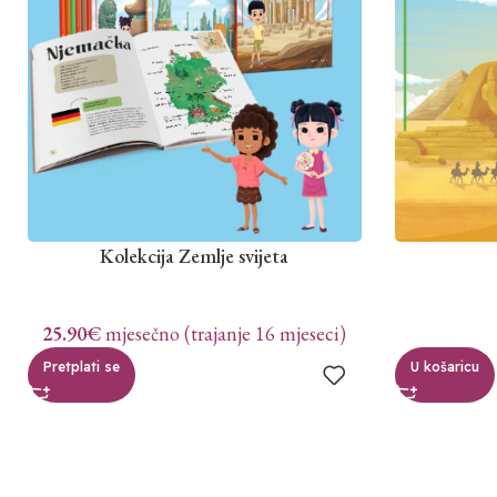
Kolekcija Zemlje svijeta
25.90
€
mjesečno (trajanje 16 mjeseci)
Pretplati se
U košaricu