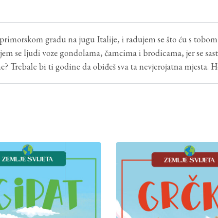
orskom gradu na jugu Italije, i radujem se što ću s tobom ot
ojem se ljudi voze gondolama, čamcima i brodicama, jer se sast
tine? Trebale bi ti godine da obiđeš sva ta nevjerojatna mjesta.