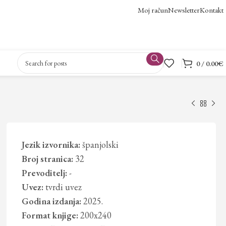
Moj račun
Newsletter
Kontakt
0
/
0.00
€
Jezik izvornika:
španjolski
Broj stranica:
32
Prevoditelj:
-
Uvez:
tvrdi uvez
Godina izdanja:
2025.
Format knjige:
200x240