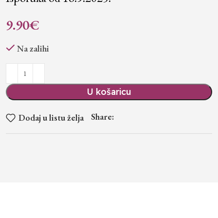
9.90
€
Na zalihi
U košaricu
Share:
Dodaj u listu želja