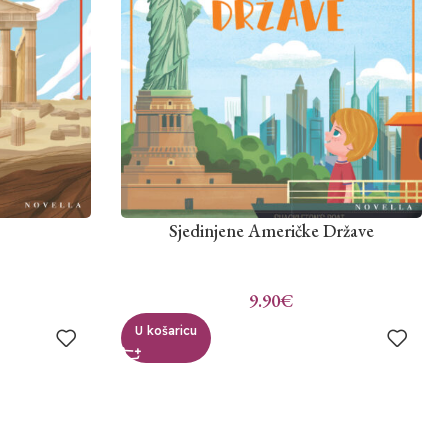
Sjedinjene Američke Države
9.90
€
U košaricu