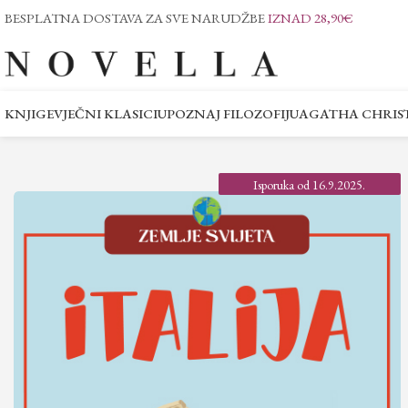
BESPLATNA DOSTAVA ZA SVE NARUDŽBE
IZNAD 28,90€
KNJIGE
VJEČNI KLASICI
UPOZNAJ FILOZOFIJU
AGATHA CHRIST
Isporuka od 16.9.2025.