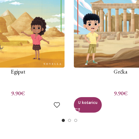
Egipat
Grčka
9.90
€
9.90
€
U košaricu