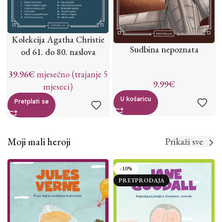
Kolekcija Agatha Christie
Sudbina nepoznata
od 61. do 80. naslova
39.96
€
mjesečno (trajanje 5
9.99
€
mjeseci)
U košaricu
Pretplati se
Moji mali heroji
Prikaži sve
-10%
PRETPRODAJA