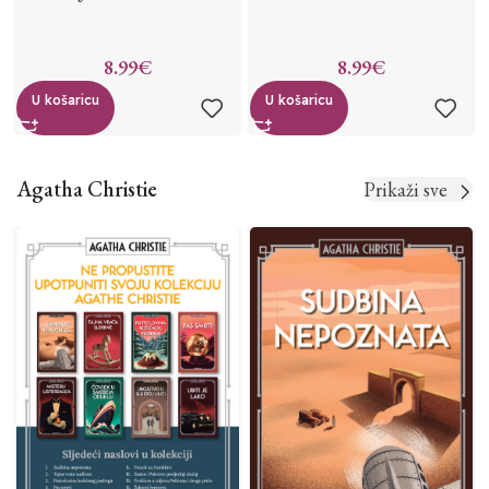
8.99
€
8.99
€
U košaricu
U košaricu
Agatha Christie
Prikaži sve