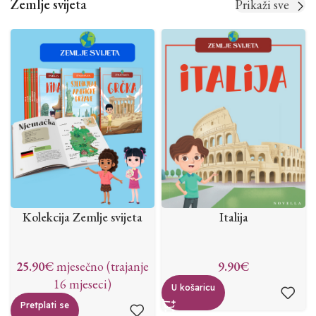
Zemlje svijeta
Prikaži sve
Kolekcija Zemlje svijeta
Italija
25.90
€
mjesečno (trajanje
9.90
€
16 mjeseci)
U košaricu
Pretplati se