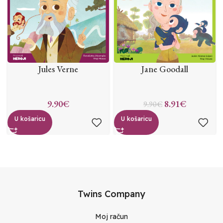
Jules Verne
Jane Goodall
9.90
€
8.91
€
9.90
€
U košaricu
U košaricu
Twins Company
Moj račun