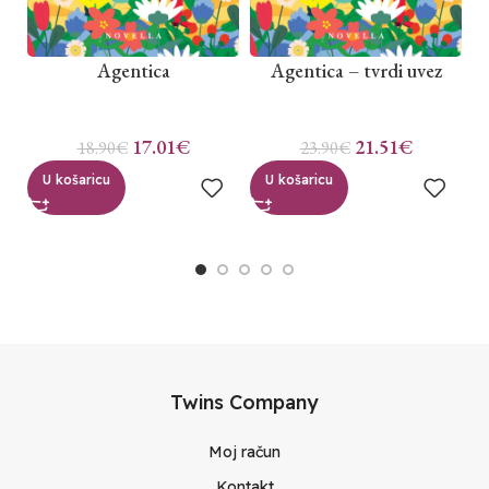
Agentica
Agentica – tvrdi uvez
17.01
€
21.51
€
18.90
€
23.90
€
U košaricu
U košaricu
Twins Company
Moj račun
Kontakt