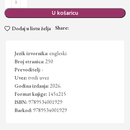
U košaricu
Share:
Dodaj u listu želja
Jezik izvornika:
engleski
Broj stranica:
250
Prevoditelj:
-
Uvez:
tvrdi uvez
Godina izdanja:
2026.
Format knjige:
145x215
ISBN:
9789534001929
Barkod:
9789534001929