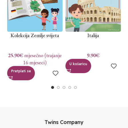
Kolekcija Zemlje svijeta
Italija
25.90
€
mjesečno (trajanje
9.90
€
16 mjeseci)
U košaricu
Pretplati se
Twins Company