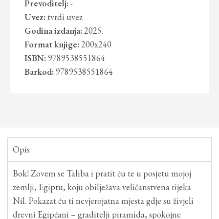
Prevoditelj:
-
Uvez:
tvrdi uvez
Godina izdanja:
2025.
Format knjige:
200x240
ISBN:
9789538551864
Barkod:
9789538551864
Opis
Bok! Zovem se Taliba i pratit ću te u posjetu mojoj
zemlji, Egiptu, koju obilježava veličanstvena rijeka
Nil. Pokazat ću ti nevjerojatna mjesta gdje su živjeli
drevni Egipćani – graditelji piramida, spokojne