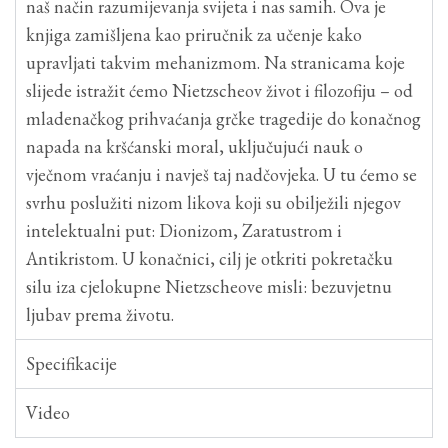
naš način razumijevanja svijeta i nas samih. Ova je
knjiga zamišljena kao priručnik za učenje kako
upravljati takvim mehanizmom. Na stranicama koje
slijede istražit ćemo Nietzscheov život i filozofiju – od
mladenačkog prihvaćanja grčke tragedije do konačnog
napada na kršćanski moral, uključujući nauk o
vječnom vraćanju i navješ­ taj nadčovjeka. U tu ćemo se
svrhu poslužiti nizom likova koji su obilježili njegov
intelektualni put: Dionizom, Zaratustrom i
Antikristom. U konačnici, cilj je otkriti pokretačku
silu iza cjelokupne Nietzscheove misli: bezuvjetnu
ljubav prema životu.
Specifikacije
Video