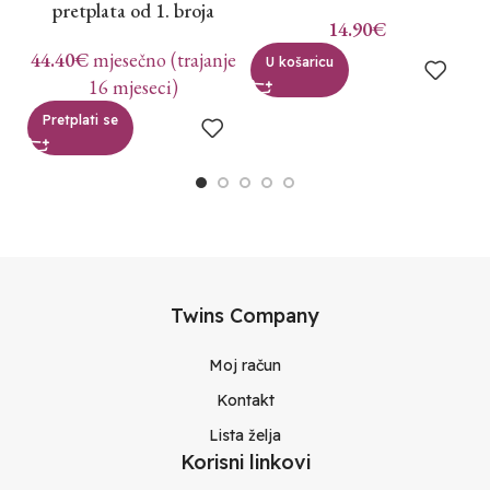
pretplata od 1. broja
14.90
€
44.40
€
mjesečno (trajanje
U košaricu
16 mjeseci)
Pretplati se
Twins Company
Moj račun
Kontakt
Lista želja
Korisni linkovi