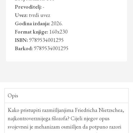
Prevoditelj:
-
Uvez:
tvrdi uvez
Godina izdanja:
2026.
Format knjige:
160x230
ISBN:
9789534001295
Barkod:
9789534001295
Opis
Kako pristupiti razmišljanjima Friedricha Nietzschea,
najkontroverznijega filozofa? Cijeli njegov opus
svojevrsni je mehanizam osmišljen da potpuno razori