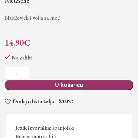
Nietzsche
Nadčovjek i volja za moć
14.90
€
Na zalihi
U košaricu
Share:
Dodaj u listu želja
Jezik izvornika:
španjolski
Broj stranica:
144