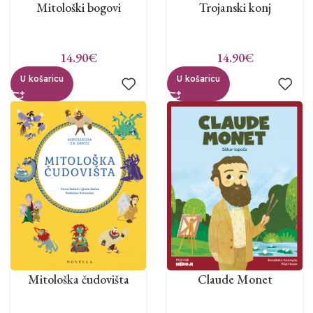
Mitološki bogovi
Trojanski konj
14.90
€
14.90
€
U košaricu
U košaricu
Mitološka čudovišta
Claude Monet