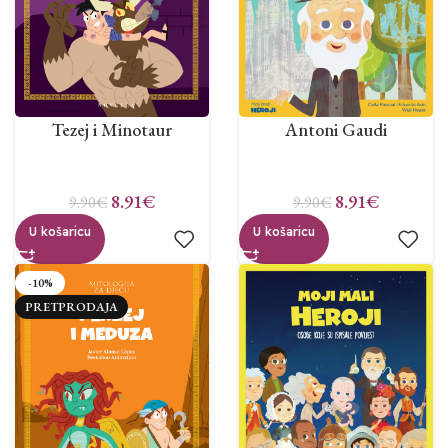
Tezej i Minotaur
Antoni Gaudi
8.91
€
8.91
€
9.90
€
9.90
€
U košaricu
U košaricu
-10%
PRETPRODAJA