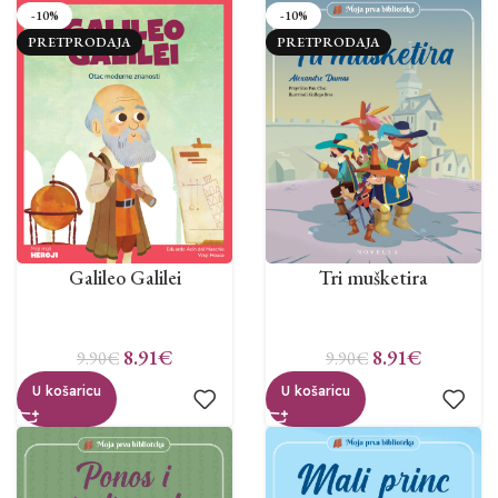
-10%
-10%
PRETPRODAJA
PRETPRODAJA
Galileo Galilei
Tri mušketira
8.91
€
8.91
€
9.90
€
9.90
€
U košaricu
U košaricu