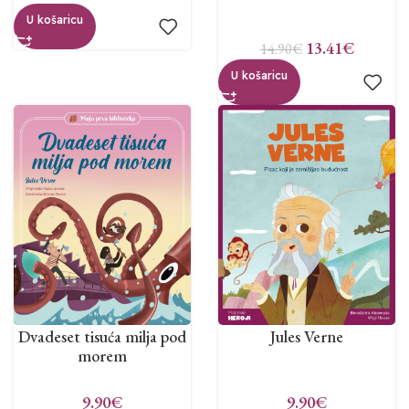
U košaricu
13.41
€
14.90
€
U košaricu
Dvadeset tisuća milja pod
Jules Verne
morem
9.90
€
9.90
€