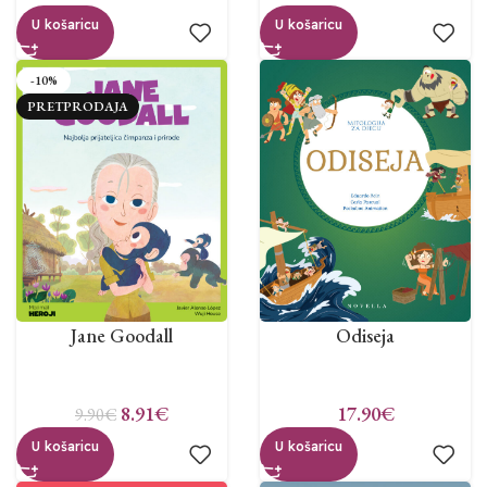
U košaricu
U košaricu
-10%
PRETPRODAJA
Jane Goodall
Odiseja
8.91
€
17.90
€
9.90
€
U košaricu
U košaricu