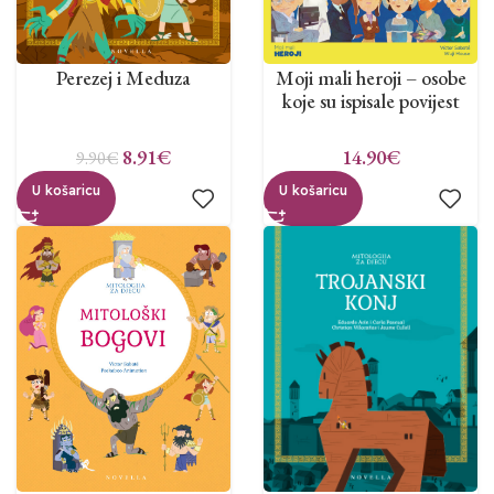
Perezej i Meduza
Moji mali heroji – osobe
koje su ispisale povijest
8.91
€
14.90
€
9.90
€
U košaricu
U košaricu