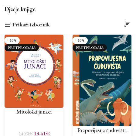
Dječje knjige
Prikaži izbornik
-10%
-10%
PRETPRODAJA
PRETPRODAJA
Mitološki junaci
Prapovijesna čudovišta
13.41
€
14.90
€