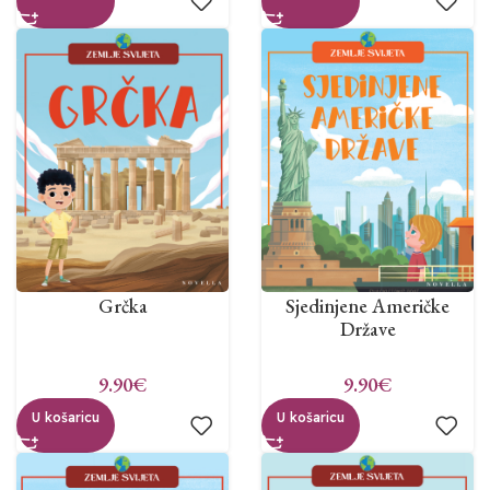
Grčka
Sjedinjene Američke
Države
9.90
€
9.90
€
U košaricu
U košaricu