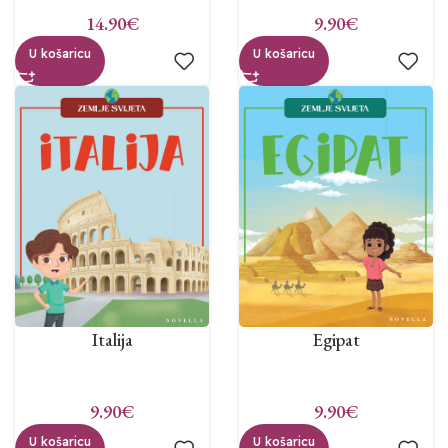
14.90
€
9.90
€
U košaricu
U košaricu
Italija
Egipat
9.90
€
9.90
€
U košaricu
U košaricu