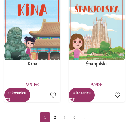
Kina
Španjolska
9.90
€
9.90
€
U košaricu
U košaricu
1
2
3
4
→