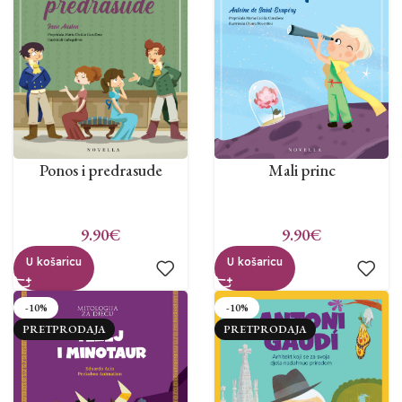
Ponos i predrasude
Mali princ
9.90
€
9.90
€
U košaricu
U košaricu
-10%
-10%
PRETPRODAJA
PRETPRODAJA