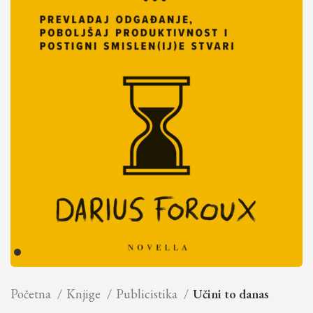
Početna
Knjige
Publicistika
Učini to danas