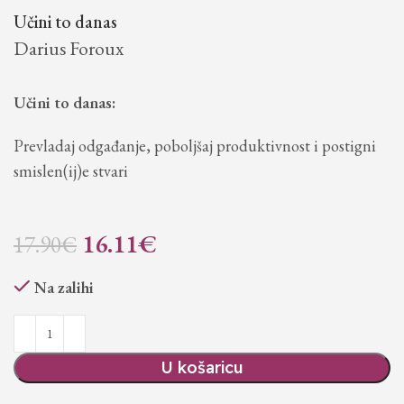
Učini to danas
Darius Foroux
Učini to danas:
Prevladaj odgađanje, poboljšaj produktivnost i postigni
smislen(ij)e stvari
16.11
€
17.90
€
Na zalihi
U košaricu