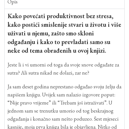
Opis
Kako povećati produktivnost bez stresa,
kako postići smislenije stvari u životu i više
uživati u njemu, zašto smo skloni
odgađanju i kako to prevladati
samo su
neke od tema obrađenih u ovoj knjizi.
Jeste li i vi umorni od toga da svoje snove odgađate za
sutra? Ali sutra nikad ne dolazi, zar ne?
Ja sam deset godina neprestano odgađao svoju želju da
napišem knjigu. Uvijek sam nalazio izgovore poput:
“Nije pravo vrijeme” ili “Trebam još istraživati”. U
jednom sam se trenutku umorio od tog beskrajnog
odgađanja i konačno sam nešto poduzeo. Šest mjeseci
kasnije, moja prva knjiga bila je objavljena. Nitko od