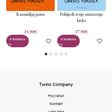
Razmišljaj jasno
Pobijedi svoje unutarnje
bitke
15.90
€
17.90
€
U košaricu
U košaricu
Twins Company
Moj račun
Kontakt
Lista želja