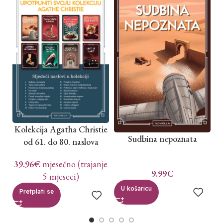
Kolekcija Agatha Christie
Sudbina nepoznata
od 61. do 80. naslova
39.96
€
mjesečno (trajanje
9.99
€
5 mjeseci)
U košaricu
Pretplati se