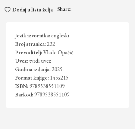
Share:
Dodaj u listu želja
Jezik izvornika:
engleski
Broj stranica:
232
Prevoditelj:
Vlado Opačić
Uvez:
tvrdi uvez
Godina izdanja:
2025.
Format knjige:
145x215
ISBN:
9789538551109
Barkod:
9789538551109