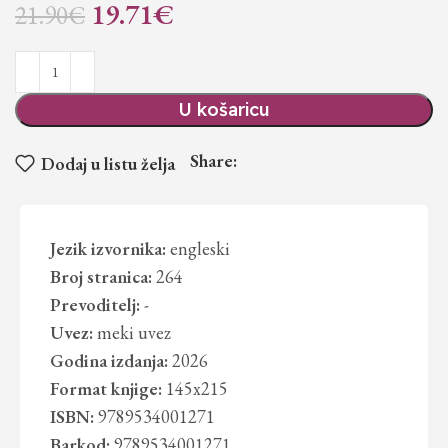
19.71
€
21.90
€
U košaricu
Share:
Dodaj u listu želja
Jezik izvornika:
engleski
Broj stranica:
264
Prevoditelj:
-
Uvez:
meki uvez
Godina izdanja:
2026
Format knjige:
145x215
ISBN:
9789534001271
Barkod:
9789534001271