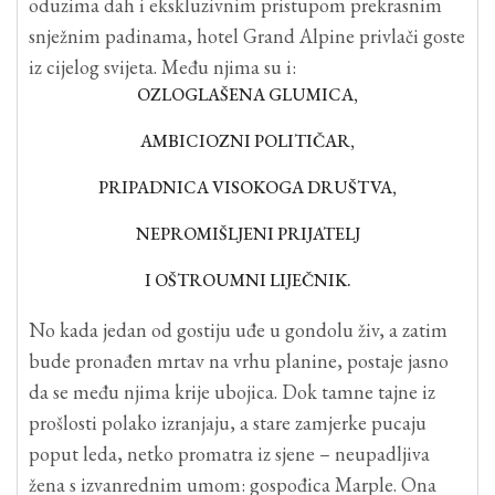
oduzima dah i ekskluzivnim pristupom prekrasnim
snježnim padinama, hotel Grand Alpine privlači goste
iz cijelog svijeta. Među njima su i:
OZLOGLAŠENA GLUMICA,
AMBICIOZNI POLITIČAR,
PRIPADNICA VISOKOGA DRUŠTVA,
NEPROMIŠLJENI PRIJATELJ
I OŠTROUMNI LIJEČNIK.
No kada jedan od gostiju uđe u gondolu živ, a zatim
bude pronađen mrtav na vrhu planine, postaje jasno
da se među njima krije ubojica. Dok tamne tajne iz
prošlosti polako izranjaju, a stare zamjerke pucaju
poput leda, netko promatra iz sjene – neupadljiva
žena s izvanrednim umom: gospođica Marple. Ona