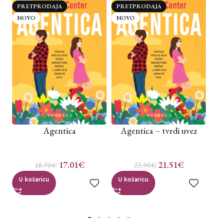
PRETPRODAJA
PRETPRODAJA
NOVO
NOVO
Agentica
Agentica – tvrdi uvez
17.01
€
21.51
€
18.90
€
23.90
€
U košaricu
U košaricu