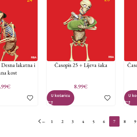
 Desna lakatna i
Časopis 25 + Lijeva šaka
Časo
ana kost
.99
€
8.99
€
U košaricu
U ko
←
1
2
3
4
5
6
7
8
9