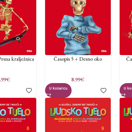
Prsna kralježnica
Časopis 5 + Desno oko
Ča
.99
€
8.99
€
U košaricu
U ko