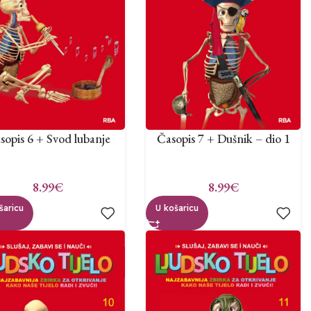
sopis 6 + Svod lubanje
Časopis 7 + Dušnik – dio 1
8.99
€
8.99
€
šaricu
U košaricu