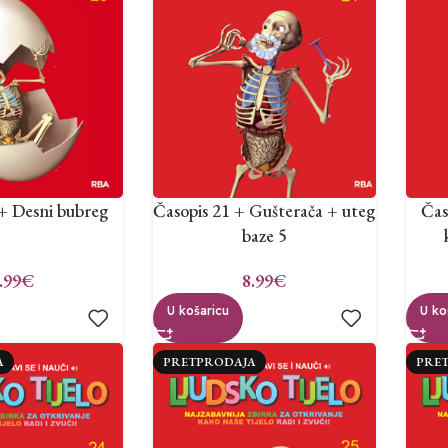
 + Desni bubreg
Časopis 21 + Gušterača + uteg
Čas
baze 5
.99
€
8.99
€
U košaricu
U ko
A
PRETPRODAJA
PRE