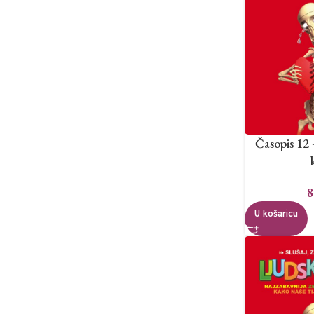
Časopis 12 
8
U košaricu