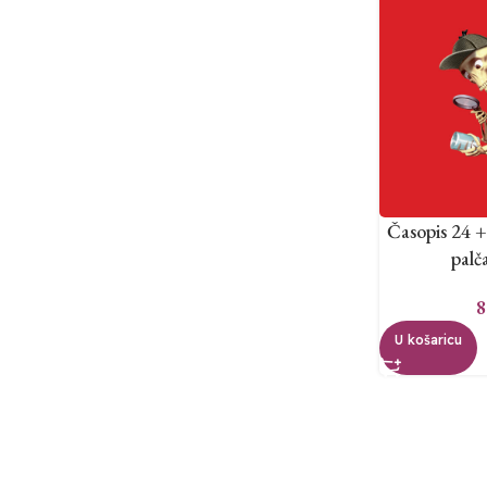
Časopis 24 +
palč
8
U košaricu