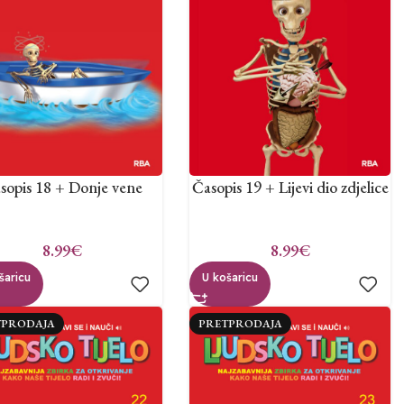
sopis 18 + Donje vene
Časopis 19 + Lijevi dio zdjelice
8.99
€
8.99
€
šaricu
U košaricu
TPRODAJA
PRETPRODAJA