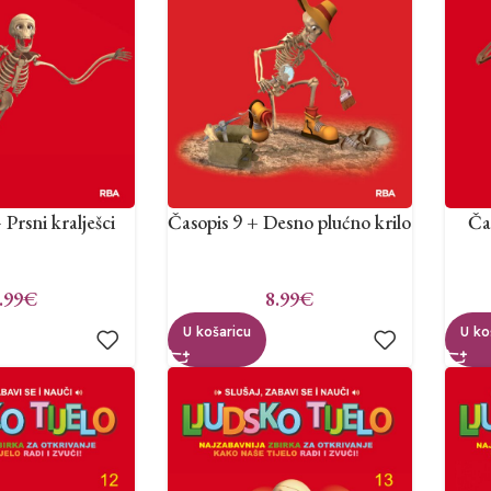
 Prsni kralješci
Časopis 9 + Desno plućno krilo
Ča
.99
€
8.99
€
U košaricu
U ko