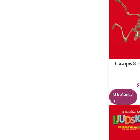
Časopis 8 +
8
U košaricu