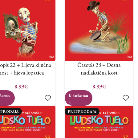
opis 22 + Lijeva ključna
Časopis 23 + Desna
kost + lijeva lopatica
nadlaktična kost
8.99
€
8.99
€
šaricu
U košaricu
TPRODAJA
PRETPRODAJA