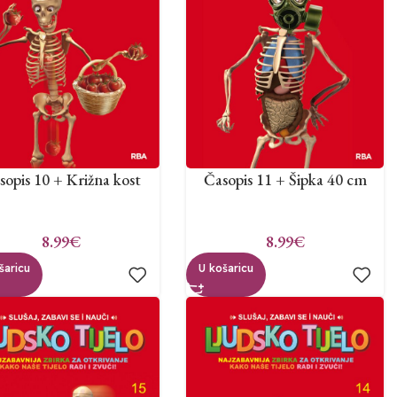
sopis 10 + Križna kost
Časopis 11 + Šipka 40 cm
8.99
€
8.99
€
šaricu
U košaricu