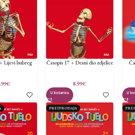
Časopis 17 + Desni dio zdjelice
Ča
+ Lijevi bubreg
8.99
€
.99
€
U košaricu
U ko
A
PRETPRODAJA
PRE