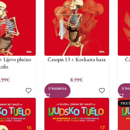
+ Lijevo plućno
Časopis 13 + Kockasta baza
Ča
krilo
.99
€
8.99
€
U košaricu
U ko
PRE