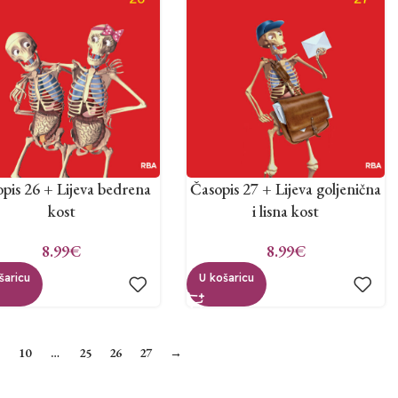
pis 26 + Lijeva bedrena
Časopis 27 + Lijeva goljenična
kost
i lisna kost
8.99
€
8.99
€
šaricu
U košaricu
10
…
25
26
27
→