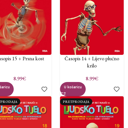
sopis 15 + Prsna kost
Časopis 14 + Lijevo plućno
krilo
8.99
€
8.99
€
šaricu
U košaricu
TPRODAJA
PRETPRODAJA