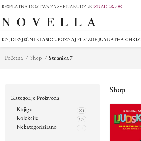
BESPLATNA DOSTAVA ZA SVE NARUDŽBE
IZNAD 28,90€
KNJIGE
VJEČNI KLASICI
UPOZNAJ FILOZOFIJU
AGATHA CHRIST
Početna
Shop
Stranica 7
Shop
Kategorije Proizvoda
Knjige
331
Kolekcije
597
Nekategorizirano
17