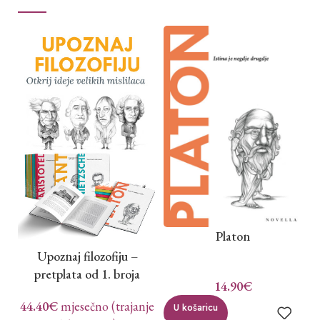
Platon
Upoznaj filozofiju –
pretplata od 1. broja
14.90
€
44.40
€
mjesečno (trajanje
U košaricu