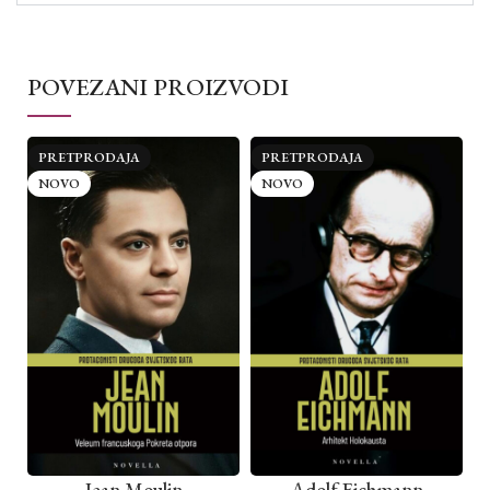
POVEZANI PROIZVODI
PRETPRODAJA
PRETPRODAJA
NOVO
NOVO
Jean Moulin
Adolf Eichmann