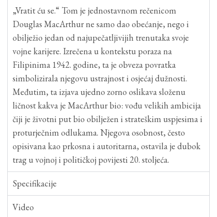
„Vratit ću se.“ Tom je jednostavnom rečenicom
Douglas MacArthur ne samo dao obećanje, nego i
obilježio jedan od najupečatljivijih trenutaka svoje
vojne karijere. Izrečena u kontekstu poraza na
Filipinima 1942. godine, ta je obveza povratka
simbolizirala njegovu ustrajnost i osjećaj dužnosti.
Međutim, ta izjava ujedno zorno oslikava složenu
ličnost kakva je MacArthur bio: vođu velikih ambicija
čiji je životni put bio obilježen i strateškim uspjesima i
proturječnim odlukama. Njegova osobnost, često
opisivana kao prkosna i autoritarna, ostavila je dubok
trag u vojnoj i političkoj povijesti 20. stoljeća.
Specifikacije
Video