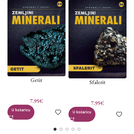
Getit
Sfalerit
7.95
€
7.95
€
U košaricu
U košaricu