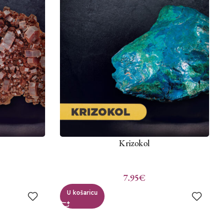
Krizokol
7.95
€
U košaricu