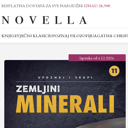
BESPLATNA DOSTAVA ZA SVE NARUDŽBE
IZNAD 28,90€
KNJIGE
VJEČNI KLASICI
UPOZNAJ FILOZOFIJU
AGATHA CHRIST
Isporuka od 4.12.2024.