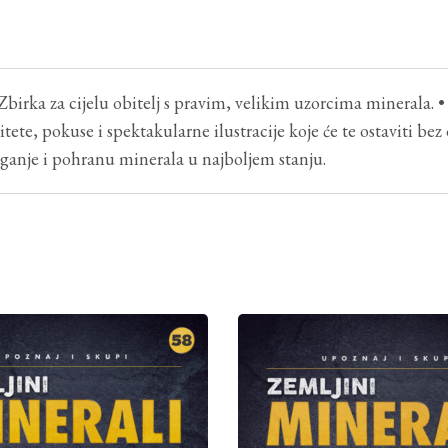
Zbirka za cijelu obitelj s pravim, velikim uzorcima minerala. •
ete, pokuse i spektakularne ilustracije koje će te ostaviti bez d
laganje i pohranu minerala u najboljem stanju.