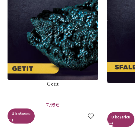
Getit
7.95
€
U košaricu
U košaricu