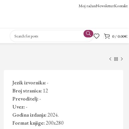
Moj račun
Newsletter
Kontakt
0
/
0.00
€
Jezik izvornika:
-
Broj stranica:
12
Prevoditelj:
-
Uvez:
-
Godina izdanja:
2024.
Format knjige:
200x280