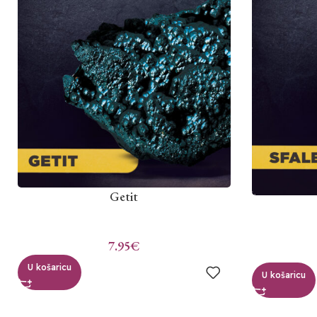
Getit
7.95
€
U košaricu
U košaricu