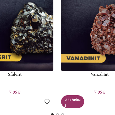
Sfalerit
Vanadinit
7.95
€
7.95
€
U košaricu