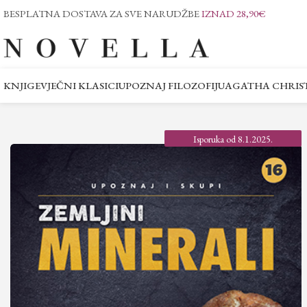
BESPLATNA DOSTAVA ZA SVE NARUDŽBE
IZNAD 28,90€
KNJIGE
VJEČNI KLASICI
UPOZNAJ FILOZOFIJU
AGATHA CHRIST
Isporuka od 8.1.2025.