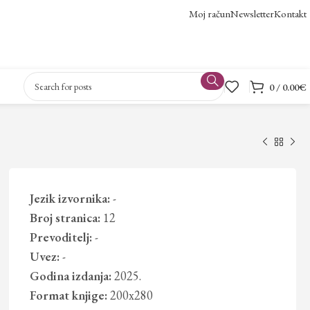
Moj račun
Newsletter
Kontakt
0
/
0.00
€
Jezik izvornika:
-
Broj stranica:
12
Prevoditelj:
-
Uvez:
-
Godina izdanja:
2025.
Format knjige:
200x280