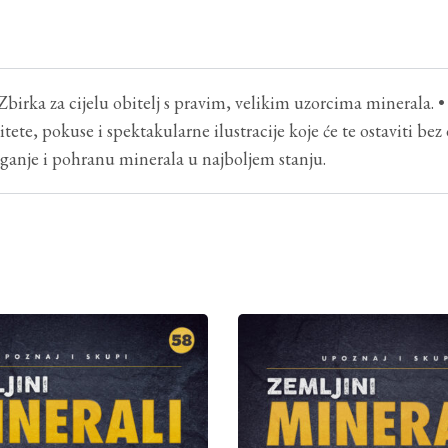
Zbirka za cijelu obitelj s pravim, velikim uzorcima minerala. •
ete, pokuse i spektakularne ilustracije koje će te ostaviti bez d
laganje i pohranu minerala u najboljem stanju.