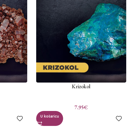
Krizokol
7.95
€
U košaricu