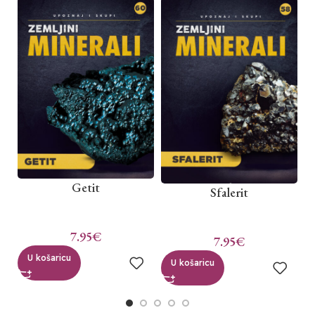
Getit
Sfalerit
7.95
€
7.95
€
U košaricu
U košaricu