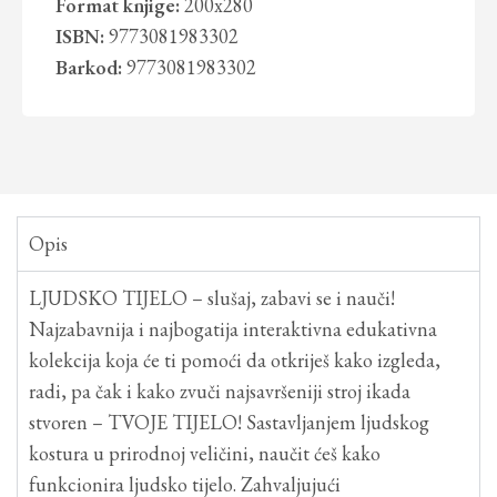
Format knjige:
200x280
ISBN:
9773081983302
Barkod:
9773081983302
Opis
LJUDSKO TIJELO – slušaj, zabavi se i nauči!
Najzabavnija i najbogatija interaktivna edukativna
kolekcija koja će ti pomoći da otkriješ kako izgleda,
radi, pa čak i kako zvuči najsavršeniji stroj ikada
stvoren – TVOJE TIJELO! Sastavljanjem ljudskog
kostura u prirodnoj veličini, naučit ćeš kako
funkcionira ljudsko tijelo. Zahvaljujući