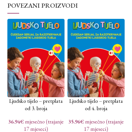
POVEZANI PROIZVODI
Ljudsko tijelo – pretplata
Ljudsko tijelo – pretplata
L
od 3. broja
od 4. broja
36.94
€
mjesečno (trajanje
35.96
€
mjesečno (trajanje
3
17 mjeseci)
17 mjeseci)