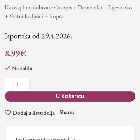
Uz ovaj broj dobivate Časopis + Desno oko + Lijevo oko
+ Vratni kralješci + Kopča
Isporuka od 29.4.2026.
8.99
€
Na zalihi
U košaricu
Share:
Dodaj u listu želja
Jezik izvornika:
španjolski