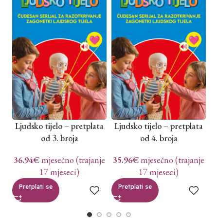
Ljudsko tijelo – pretplata
Ljudsko tijelo – pretplata
L
od 3. broja
od 4. broja
36.94
€
mjesečno (trajanje
35.96
€
mjesečno (trajanje
3
17 mjeseci)
17 mjeseci)
Pretplati se
Pretplati se