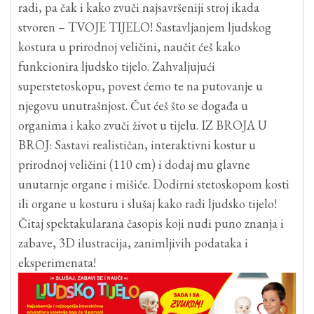
radi, pa čak i kako zvuči najsavršeniji stroj ikada
stvoren – TVOJE TIJELO! Sastavljanjem ljudskog
kostura u prirodnoj veličini, naučit ćeš kako
funkcionira ljudsko tijelo. Zahvaljujući
superstetoskopu, povest ćemo te na putovanje u
njegovu unutrašnjost. Čut ćeš što se događa u
organima i kako zvuči život u tijelu. IZ BROJA U
BROJ: Sastavi realističan, interaktivni kostur u
prirodnoj veličini (110 cm) i dodaj mu glavne
unutarnje organe i mišiće. Dodirni stetoskopom kosti
ili organe u kosturu i slušaj kako radi ljudsko tijelo!
Čitaj spektakularana časopis koji nudi puno znanja i
zabave, 3D ilustracija, zanimljivih podataka i
eksperimenata!