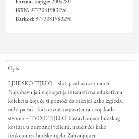
Format knjige:
200x280
ISBN:
9773081983296
Barkod:
9773081983296
Opis
LJUDSKO TIJELO – slušaj, zabavi se i nauči!
Najzabavnija i najbogatija interaktivna edukativna
kolekcija koja će ti pomoći da otkriješ kako izgleda,
radi, pa čak i kako zvuči najsavršeniji stroj ikada
stvoren – TVOJE TIJELO! Sastavljanjem ljudskog
kostura u prirodnoj veličini, naučit ćeš kako
funkcionira ljudsko tijelo. Zahvaljujući