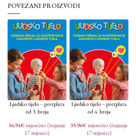
POVEZANI PROIZVODI
Ljudsko tijelo – pretplata
Ljudsko tijelo – pretplata
L
od 3. broja
od 4. broja
36.94
€
mjesečno (trajanje
35.96
€
mjesečno (trajanje
3
17 mjeseci)
17 mjeseci)