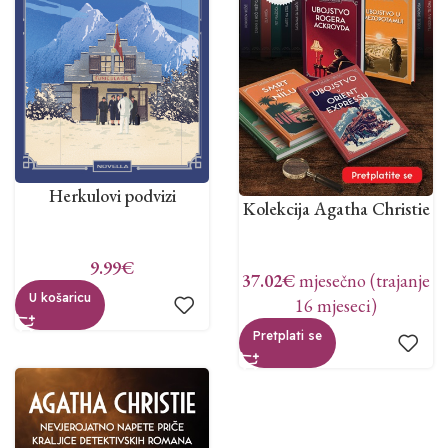
Herkulovi podvizi
Kolekcija Agatha Christie
9.99
€
37.02
€
mjesečno (trajanje
U košaricu
16 mjeseci)
Pretplati se