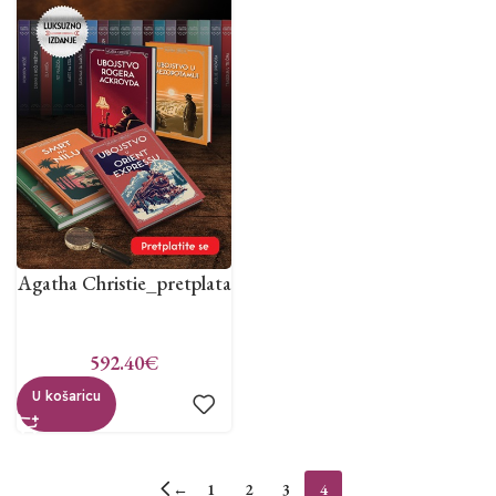
Agatha Christie_pretplata
592.40
€
U košaricu
←
1
2
3
4