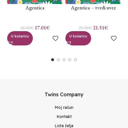
Agentica
Agentica – tvrdi uvez
17.01
€
21.51
€
18.90
€
23.90
€
U košaricu
U košaricu
Twins Company
Moj račun
Kontakt
Lista želja