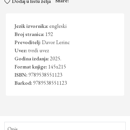
Share:
Dodaj u listu želja
Jezik izvornika:
engleski
Broj stranica:
192
Prevoditelj:
Davor Lerinc
Uvez:
tvrdi uvez
Godina izdanja:
2025.
Format knjige:
145x215
ISBN:
9789538551123
Barkod:
9789538551123
Opis