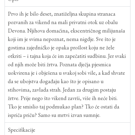
Prvo ih je bilo deset, znatiželjna skupina stranaca
pozvanih za vikend na mali privatni otok uz obalu
Devona. Njihova domaćina, ekscentričnog milijunaša
koji im je svima nepoznat, nema nigdje. Sve što je
gostima zajedničko je opaka prošlost koju ne žele
otkriti – i tajna koja će im zapečatiti sudbinu. Jer svaki
od njih može biti žrtva. Poznata dječja pjesmica
uokvirena je i obješena u svakoj sobi vile, a kad shvate
da se ubojstva događaju kao što je opisano u
stihovima, zavlada strah. Jedan za drugim postaju
žrtve. Prije nego što vikend završi, više ih neće biti.
Tko je smislio taj podmukao plan? Tko će ostati da
ispriča priču? Samo su mrtvi izvan sumnje.
Specifikacije