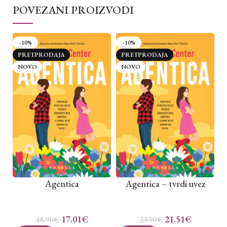
POVEZANI PROIZVODI
-10%
-10%
PRETPRODAJA
PRETPRODAJA
NOVO
NOVO
Agentica
Agentica – tvrdi uvez
17.01
€
21.51
€
18.90
€
23.90
€