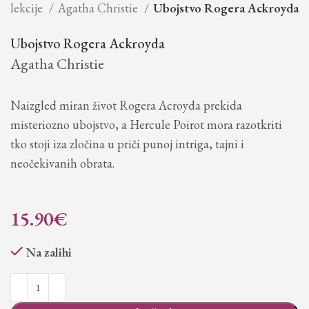
Kolekcije
Agatha Christie
Ubojstvo Rogera Ackroyda
Ubojstvo Rogera Ackroyda
Agatha Christie
Naizgled miran život Rogera Acroyda prekida
misteriozno ubojstvo, a Hercule Poirot mora razotkriti
tko stoji iza zločina u priči punoj intriga, tajni i
neočekivanih obrata.
15.90
€
Na zalihi