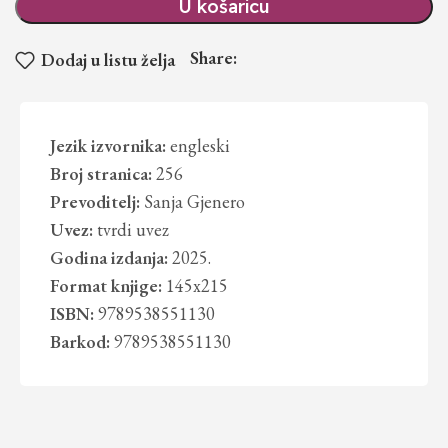
U košaricu
Share:
Dodaj u listu želja
Jezik izvornika:
engleski
Broj stranica:
256
Prevoditelj:
Sanja Gjenero
Uvez:
tvrdi uvez
Godina izdanja:
2025.
Format knjige:
145x215
ISBN:
9789538551130
Barkod:
9789538551130