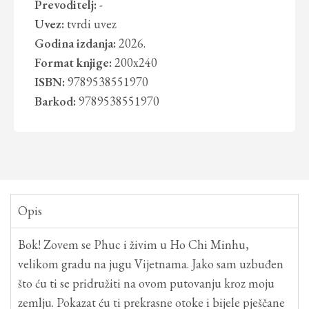
Prevoditelj:
-
Uvez:
tvrdi uvez
Godina izdanja:
2026.
Format knjige:
200x240
ISBN:
9789538551970
Barkod:
9789538551970
Opis
Bok! Zovem se Phuc i živim u Ho Chi Minhu,
velikom gradu na jugu Vijetnama. Jako sam uzbuđen
što ću ti se pridružiti na ovom putovanju kroz moju
zemlju. Pokazat ću ti prekrasne otoke i bijele pješčane