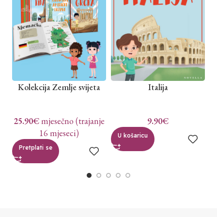
Kolekcija Zemlje svijeta
Italija
25.90
€
mjesečno (trajanje
9.90
€
16 mjeseci)
U košaricu
Pretplati se