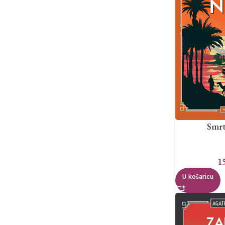
Smrt
1
U košaricu