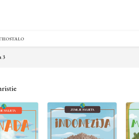
IE
OSTALO
a 3
ristie