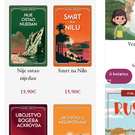
Ven
6
Nije ostao
Smrt na Nilu
U košaricu
nijedan
15.90
€
15.90
€