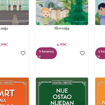
usija
Slovenija
.99
€
6.99
€
U košaricu
U ko