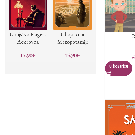
Ubojstvo Rogera
Ubojstvo u
R
Ackroyda
Mezopotamiji
15.90
€
15.90
€
6
U košaricu