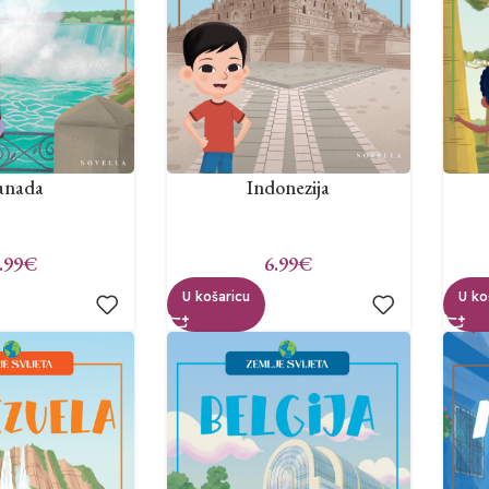
anada
Indonezija
.99
€
6.99
€
U košaricu
U ko