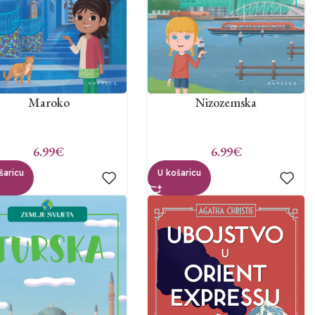
Maroko
Nizozemska
6.99
€
6.99
€
šaricu
U košaricu