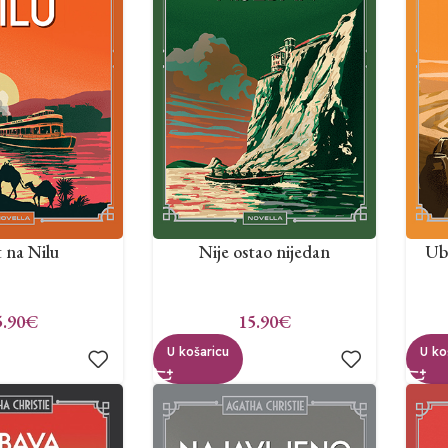
 na Nilu
Nije ostao nijedan
Ub
5.90
€
15.90
€
U košaricu
U ko