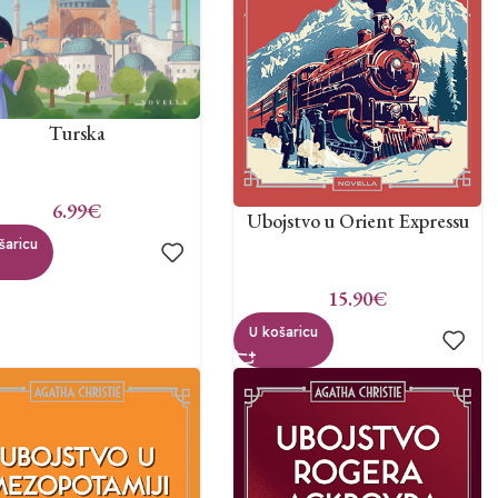
Turska
6.99
€
Ubojstvo u Orient Expressu
šaricu
15.90
€
U košaricu