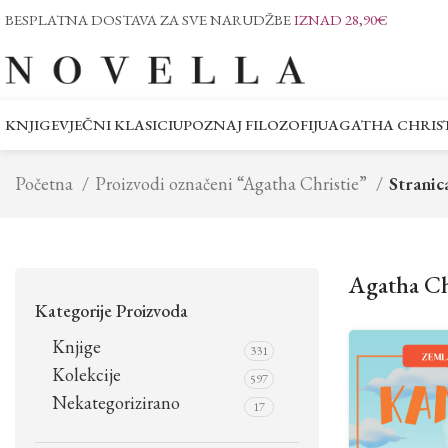
BESPLATNA DOSTAVA ZA SVE NARUDŽBE
IZNAD 28,90€
KNJIGE
VJEČNI KLASICI
UPOZNAJ FILOZOFIJU
AGATHA CHRIST
Početna
Proizvodi označeni “Agatha Christie”
Stranic
Agatha Ch
Kategorije Proizvoda
Knjige
331
Kolekcije
597
Nekategorizirano
17