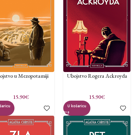
ojstvo u Mezopotamiji
Ubojstvo Rogera Ackroyda
15.90
€
15.90
€
šaricu
U košaricu