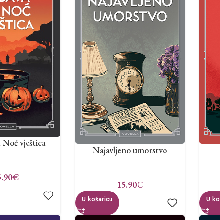
 Noć vještica
Najavljeno umorstvo
5.90
€
15.90
€
U košaricu
U ko