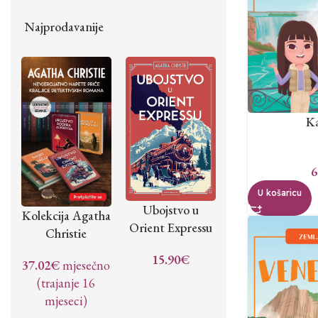
Najprodavanije
K
6
U košaricu
Ubojstvo u
Kolekcija Agatha
Orient Expressu
Christie
15.90
€
37.02
€
mjesečno
(trajanje 16
mjeseci)