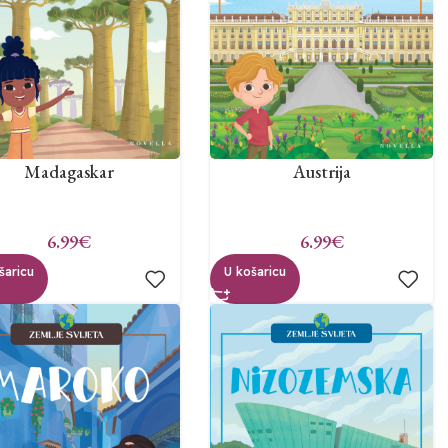
Madagaskar
Austrija
6.99
€
6.99
€
šaricu
U košaricu