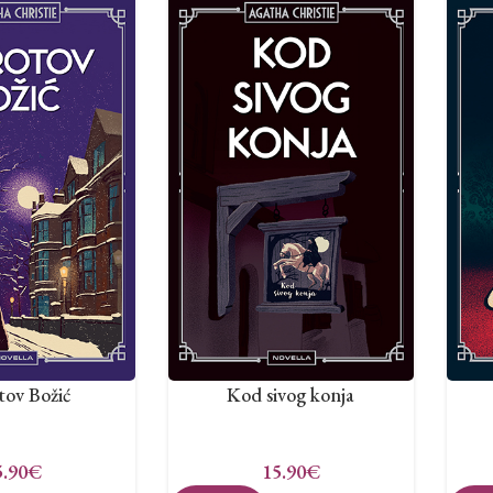
tov Božić
Kod sivog konja
5.90
€
15.90
€