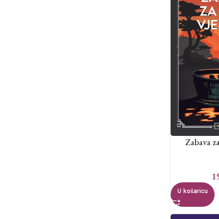
Zabava za
1
U košaricu