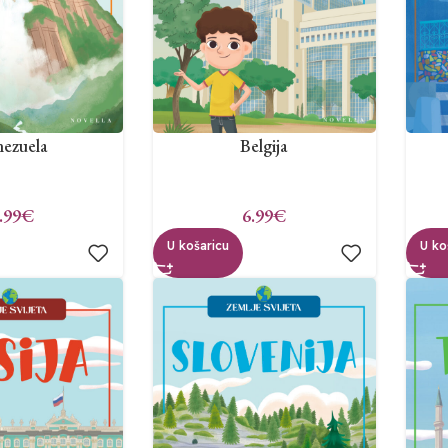
ezuela
Belgija
.99
€
6.99
€
U košaricu
U ko