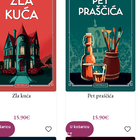
Zla kuća
Pet praščića
15.90
€
15.90
€
šaricu
U košaricu