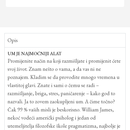
Opis
UM JE NAJMOĆNIJI ALAT
Promijenite način na koji razmišljate i promijenit ćete
svoj život. Znam nešto o vama, a da vas ni ne
poznajem. Kladim se da provodite mnogo vremena u
vlastitoj glavi. Znate i sami o čemu se radi –
razmišljanje, briga, stres, paničarenje – kako god to
nazvali. Ja to zovem zaokupljeni um. A čime točno?
Čak 99 % vaših misli je beskorisno. William James,
nekoć vodeći američki psiholog i jedan od
utemeljitelja filozofske škole pragmatizma, najbolje je