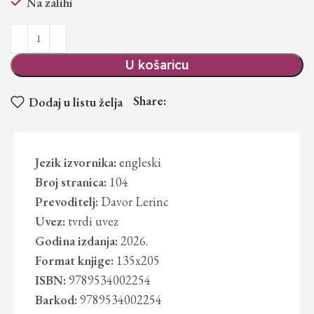
Na zalihi
U košaricu
Share:
Dodaj u listu želja
Jezik izvornika:
engleski
Broj stranica:
104
Prevoditelj:
Davor Lerinc
Uvez:
tvrdi uvez
Godina izdanja:
2026.
Format knjige:
135x205
ISBN:
9789534002254
Barkod:
9789534002254