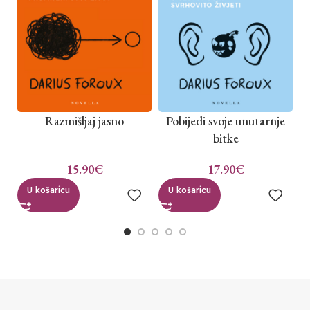
Razmišljaj jasno
Pobijedi svoje unutarnje
bitke
15.90
€
17.90
€
U košaricu
U košaricu