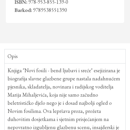
ISBN:
978-953-855-139-0
Barkod:
9789538551390
Opis
Knjiga "Novi fosili - bend ljubavi i sreće" esejizirana je
biografija slavne glazbene grupe nastala nadahnućem
pjesnika, skladatelja, novinara i radijskog voditelja
Marija Mihaljevića, koja nije samo začudno
beletrističko djelo nego je i dosad najbolji ogled o
Novim fosilima. Ova lepršava proza, prožeta
duhovitim dosjetkama i sjetnim prisjećanjem na
nepovratno izgubljenu glazbenu scenu, insajderski je