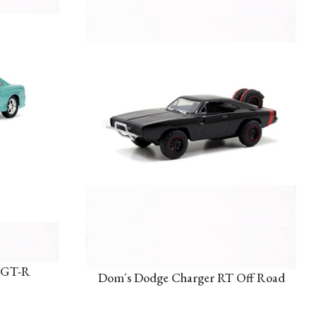
e GT-R
Dom´s Dodge Charger RT Off Road