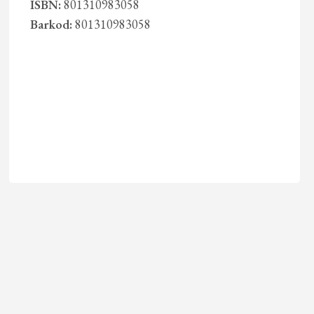
ISBN:
801310983058
Barkod:
801310983058