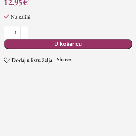
12.95
€
Na zalihi
U košaricu
Share:
Dodaj u listu želja