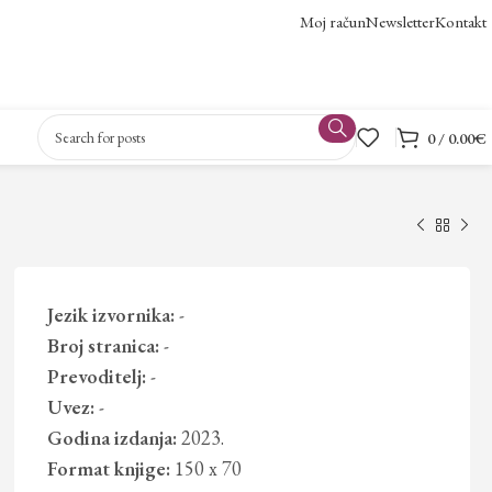
Moj račun
Newsletter
Kontakt
0
/
0.00
€
Jezik izvornika:
-
Broj stranica:
-
Prevoditelj:
-
Uvez:
-
Godina izdanja:
2023.
Format knjige:
150 x 70