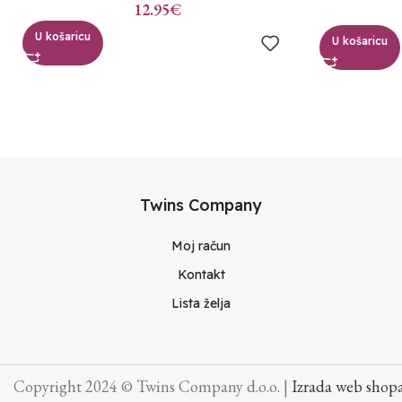
12.95
€
U košaricu
U košaricu
Twins Company
Moj račun
Kontakt
Lista želja
Copyright 2024 © Twins Company d.o.o. |
Izrada web shopa