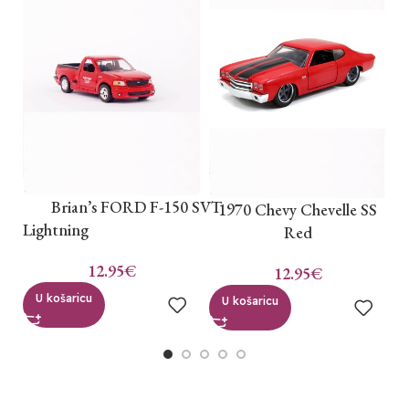
B
Brian’s FORD F-150 SVT
1970 Chevy Chevelle SS
Lightning
Red
12.95
€
12.95
€
U košaricu
U košaricu