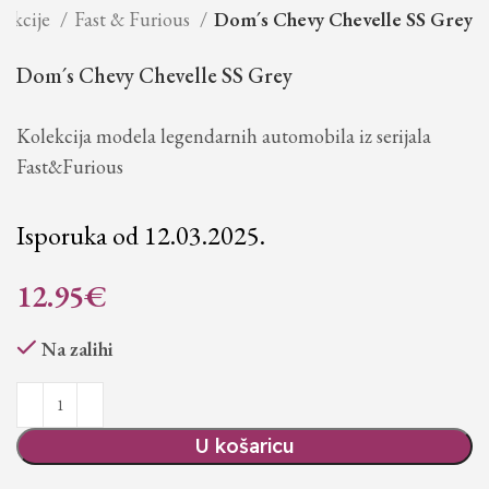
lekcije
Fast & Furious
Dom´s Chevy Chevelle SS Grey
Dom´s Chevy Chevelle SS Grey
Kolekcija modela legendarnih automobila iz serijala
Fast&Furious
Isporuka od 12.03.2025.
12.95
€
Na zalihi
U košaricu