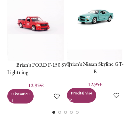
Brian’s Nissan Skyline GT-
Brian’s FORD F-150 SVT
D
R
Lightning
12.95
€
12.95
€
Pročitaj više
U košaricu