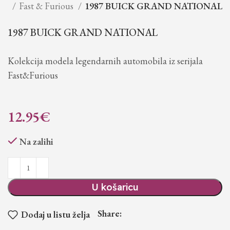
ije
Fast & Furious
1987 BUICK GRAND NATIONAL
1987 BUICK GRAND NATIONAL
Kolekcija modela legendarnih automobila iz serijala
Fast&Furious
12.95
€
Na zalihi
U košaricu
Share:
Dodaj u listu želja