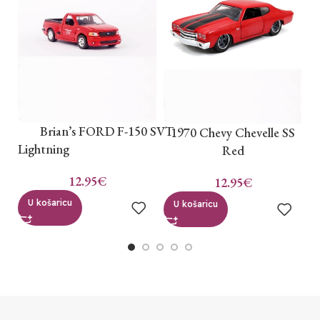
B
Brian’s FORD F-150 SVT
1970 Chevy Chevelle SS
Lightning
Red
12.95
€
12.95
€
U košaricu
U košaricu