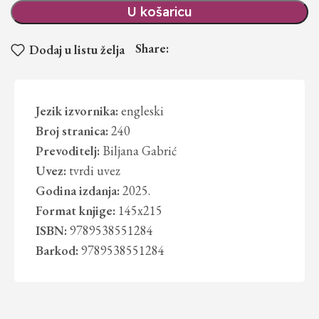
U košaricu
Share:
Dodaj u listu želja
Jezik izvornika:
engleski
Broj stranica:
240
Prevoditelj:
Biljana Gabrić
Uvez:
tvrdi uvez
Godina izdanja:
2025.
Format knjige:
145x215
ISBN:
9789538551284
Barkod:
9789538551284