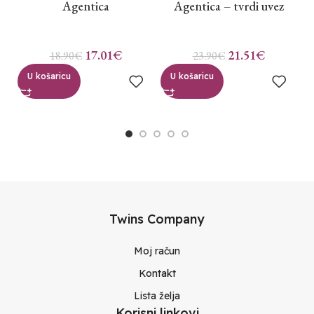
Agentica
Agentica – tvrdi uvez
17.01
€
21.51
€
18.90
€
23.90
€
U košaricu
U košaricu
Twins Company
Moj račun
Kontakt
Lista želja
Korisni linkovi