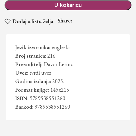
U košaricu
Share:
Dodaj u listu želja
Jezik izvornika:
engleski
Broj stranica:
216
Prevoditelj:
Davor Lerinc
Uvez:
tvrdi uvez
Godina izdanja:
2025.
Format knjige:
145x215
ISBN:
9789538551260
Barkod:
9789538551260